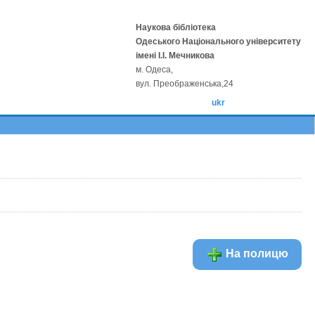
Наукова бібліотека
Одеського Національного університету
імені І.І. Мечникова
м. Одеса,
вул. Преображенська,24
ukr
На полицю