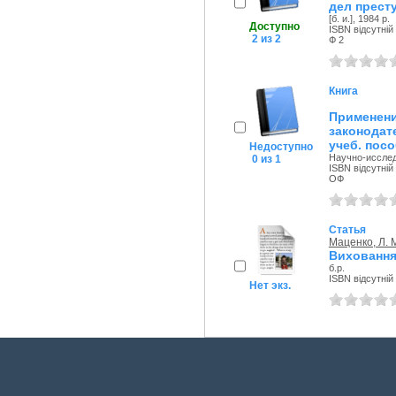
дел прест
[б. и.], 1984 р.
Доступно
ISBN відсутній
2 из 2
Ф 2
Книга
Примене
законодат
учеб. пос
Недоступно
Научно-исслед.
0 из 1
ISBN відсутній
ОФ
Статья
Маценко, Л. 
Виховання
б.р.
ISBN відсутній
Нет экз.