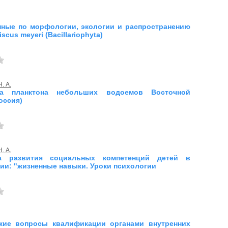
ные по морфологии, экологии и распространению
scus meyeri (BaciIIariophyta)
. А.
ta планктона небольших водоемов Восточной
оссия)
. А.
а развития социальных компетенций детей в
ии: "жизненные навыки. Уроки психологии
ские вопросы квалификации органами внутренних