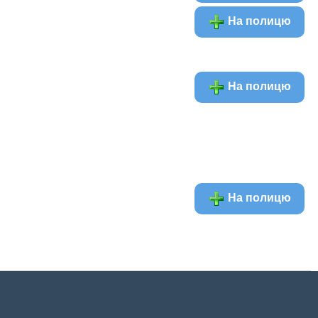
На полицю
На полицю
На полицю