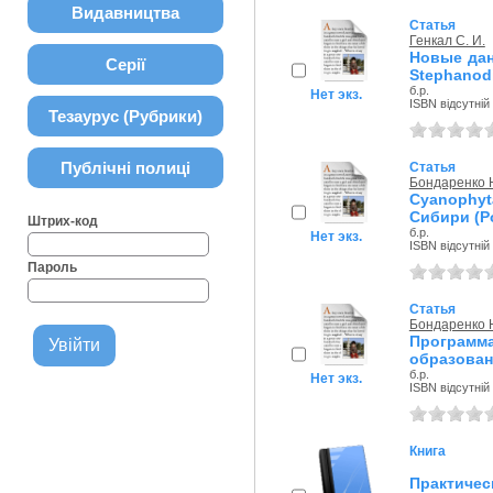
Видавництва
Статья
Генкал С. И.
Новые дан
Серії
Stephanodi
б.р.
Нет экз.
ISBN відсутній
Тезаурус (Рубрики)
Публічні полиці
Статья
Бондаренко Н
Cyanophy
Сибири (Р
Штрих-код
б.р.
Нет экз.
ISBN відсутній
Пароль
Статья
Бондаренко Н
Программ
образован
б.р.
Нет экз.
ISBN відсутній
Книга
Практиче