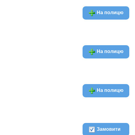
На полицю
На полицю
На полицю
Замовити