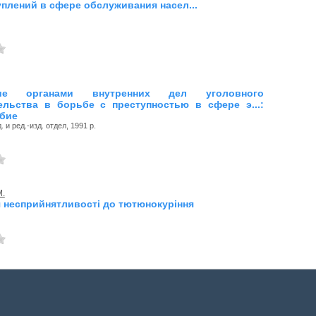
уплений в сфере обслуживания насел...
ние органами внутренних дел уголовного
ельства в борьбе с преступностью в сфере э...:
обие
 и ред.-изд. отдел, 1991 р.
М.
 несприйнятливості до тютюнокуріння