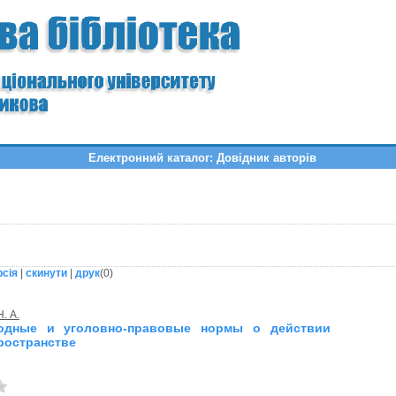
Електронний каталог: Довідник авторів
рсія
|
скинути
|
друк
(
0
)
. А.
одные и уголовно-правовые нормы о действии
пространстве