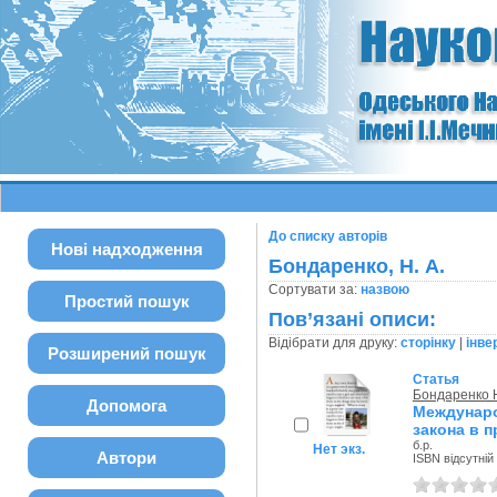
До списку авторів
Нові надходження
Бондаренко, Н. А.
Сортувати за:
назвою
Простий пошук
Пов’язані описи:
Відібрати для друку:
сторінку
|
інве
Розширений пошук
Статья
Бондаренко Н
Допомога
Междунар
закона в 
б.р.
Нет экз.
Автори
ISBN відсутній