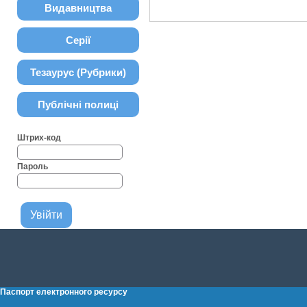
Видавництва
Серії
Тезаурус (Рубрики)
Публічні полиці
Штрих-код
Пароль
Паспорт електронного ресурсу