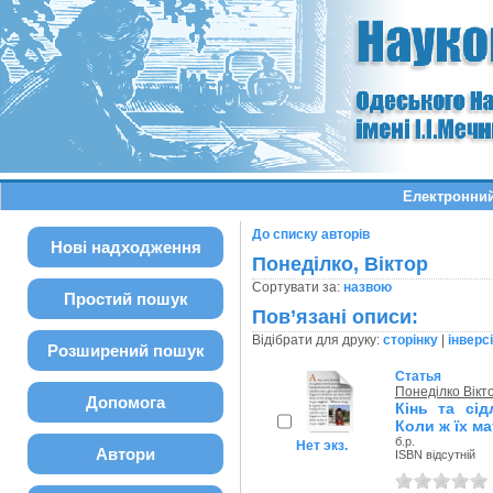
Електронний
До списку авторів
Нові надходження
Понеділко, Віктор
Сортувати за:
назвою
Простий пошук
Пов’язані описи:
Відібрати для друку:
сторінку
|
інверс
Розширений пошук
Статья
Понеділко Вікт
Допомога
Кінь та сід
Коли ж їх м
б.р.
Нет экз.
Автори
ISBN відсутній