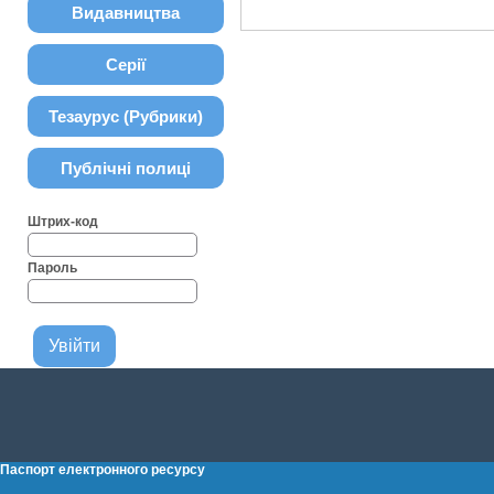
Видавництва
Серії
Тезаурус (Рубрики)
Публічні полиці
Штрих-код
Пароль
Паспорт електронного ресурсу