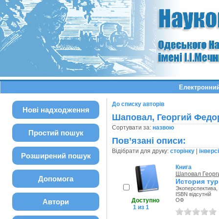
Електронний
До списку авторів
Нові надходження
Шаповал, Георгий Федо
Сортувати за:
назвою
Простий пошук
Пов’язані описи:
Відібрати для друку:
сторінку
|
інверс
Розширений пошук
Книга
Шаповал Георг
Допомога
История тур
Экоперспектива, 
ISBN відсутній
Доступно
ОФ
Автори
1 из 1