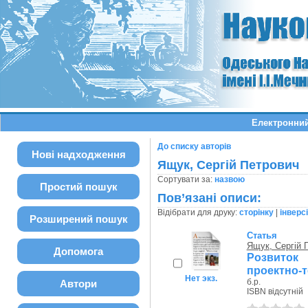
Електронний
До списку авторів
Нові надходження
Ящук, Сергій Петрович
Сортувати за:
назвою
Простий пошук
Пов’язані описи:
Відібрати для друку:
сторінку
|
інверс
Розширений пошук
Статья
Ящук, Сергій 
Допомога
Розвиток
проектно-т
Нет экз.
б.р.
Автори
ISBN відсутній