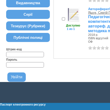
Видавництва
Автореферат
Ящук, Сергій 
Серії
Педагогіч
компетент
Тезаурус (Рубрики)
Доступно
автореф. дис
1 из 1
методика п
2018 р.
Публічні полиці
ISBN відсутній
ОФ
Штрих-код
Пароль
Паспорт електронного ресурсу