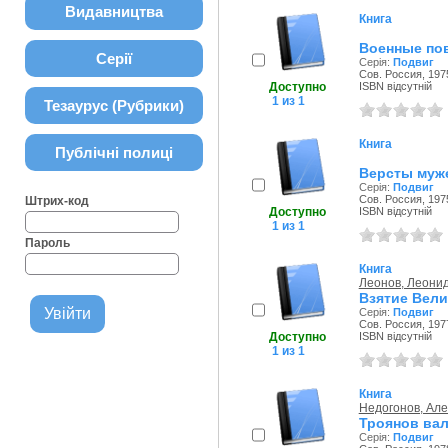
Видавництва
Книга
Военные по
Серії
Серія:
Подвиг
Сов. Россия, 1975
Доступно
ISBN відсутній
1 из 1
Тезаурус (Рубрики)
Книга
Публічні полиці
Версты муж
Серія:
Подвиг
Сов. Россия, 1975
Штрих-код
Доступно
ISBN відсутній
1 из 1
Пароль
Книга
Леонов, Леони
Взятие Вели
Серія:
Подвиг
Сов. Россия, 1977
Доступно
ISBN відсутній
1 из 1
Книга
Недогонов, Але
Троянов ва
Серія:
Подвиг