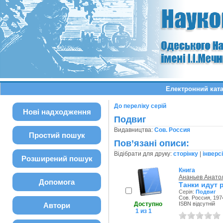
Електронний ката
До переліку серій
Нові надходження
Подвиг
Видавництва:
Сов. Россия
Простий пошук
Пов’язані описи:
Відібрати для друку:
сторінку
|
інверс
Розширений пошук
Книга
Ананьев Анато
Допомога
Танки идут 
Серія:
Подвиг
Сов. Россия, 1974
Доступно
ISBN відсутній
Автори
1 из 1