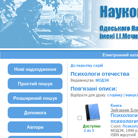
Електронний ката
До переліку серій
Нові надходження
Психологи отечества
Видавництва:
МОДЭК
Простий пошук
Пов’язані описи:
Відібрати для друку:
сторінку
|
інверс
Розширений пошук
Книга
Зейгарник Бл
Допомога
Психологи
психологи
Доступно
Серія:
Психоло
Автори
2 из 3
МОДЭК, 1998 р
ISBN відсутній