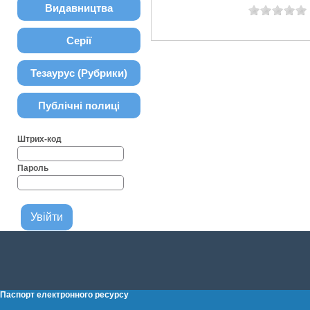
Видавництва
Серії
Тезаурус (Рубрики)
Публічні полиці
Штрих-код
Пароль
Паспорт електронного ресурсу