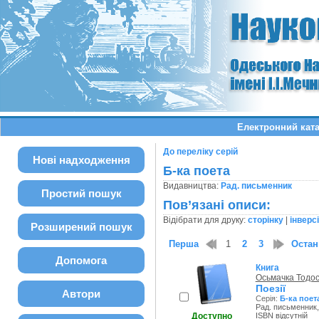
Електронний ката
До переліку серій
Нові надходження
Б-ка поета
Видавництва:
Рад. письменник
Простий пошук
Пов’язані описи:
Відібрати для друку:
сторінку
|
інверс
Розширений пошук
Перша
1
2
3
Остан
Допомога
Книга
Осьмачка Тодо
Поезії
Автори
Серія:
Б-ка поет
Рад. письменник,
Доступно
ISBN відсутній