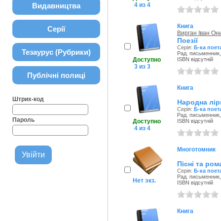
Видавництва
4 из 4
Книга
Серії
Вирган Іван Он
Поезії
Серія:
Б-ка поет
Тезаурус (Рубрики)
Рад. письменник,
Доступно
ISBN відсутній
3 из 3
Публічні полиці
Книга
Штрих-код
Народна лір
Серія:
Б-ка поет
Рад. письменник,
Пароль
Доступно
ISBN відсутній
4 из 4
Многотомник
Пісні та ром
Серія:
Б-ка поет
Рад. письменник,
Нет экз.
ISBN відсутній
Книга