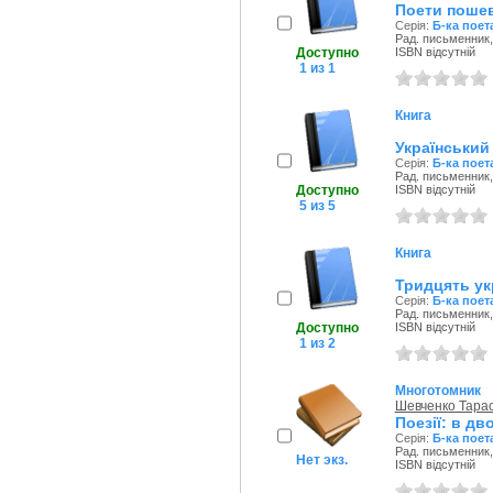
Поети пошев
Серія:
Б-ка поет
Рад. письменник,
Доступно
ISBN відсутній
1 из 1
Книга
Український
Серія:
Б-ка поет
Рад. письменник,
Доступно
ISBN відсутній
5 из 5
Книга
Тридцять ук
Серія:
Б-ка поет
Рад. письменник,
Доступно
ISBN відсутній
1 из 2
Многотомник
Шевченко Тарас
Поезії: в дв
Серія:
Б-ка поет
Рад. письменник,
Нет экз.
ISBN відсутній