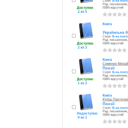
Серія:
Б-ка поет
Рад. письменник,
Доступно
ISBN відсутній
2 из 5
Книга
Українська б
Серія:
Б-ка поет
Рад. письменник,
Доступно
ISBN відсутній
2 из 3
Книга
Семенко Михай
Поезії
Серія:
Б-ка поет
Рад. письменник,
Доступно
ISBN відсутній
1 из 2
Книга
Куліш Пантеле
Поезії
Серія:
Б-ка поет
Рад. письменник,
Недоступно
ISBN відсутній
0 из 1