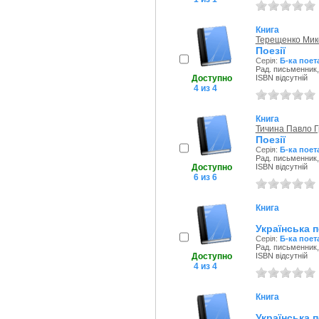
Книга
Терещенко Мик
Поезії
Серія:
Б-ка поет
Рад. письменник,
Доступно
ISBN відсутній
4 из 4
Книга
Тичина Павло Г
Поезії
Серія:
Б-ка поет
Рад. письменник,
Доступно
ISBN відсутній
6 из 6
Книга
Українська п
Серія:
Б-ка поет
Рад. письменник,
Доступно
ISBN відсутній
4 из 4
Книга
Українська п