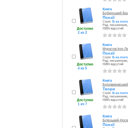
Книга
Бобинський Ва
Поезії
Серія:
Б-ка поет
Рад. письменник,
Доступно
ISBN відсутній
2 из 2
Книга
Муратов Ігор Л
Поезії
Серія:
Б-ка поет
Рад. письменник,
Доступно
ISBN відсутній
4 из 5
Книга
Боровиковський
Твори
Серія:
Б-ка поет
Рад. письменник,
Доступно
ISBN відсутній
1 из 7
Книга
Білецький-Нос
Поезії