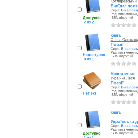
Котляревський 
Енеїда: поезі
Серія:
Б-ка поет
Рад. письменник,
Доступно
ISBN відсутній
2 из 2
Книга
Олесь Олексан
Поезії
Серія:
Б-ка поет
Рад. письменник,
Недоступно
ISBN відсутній
0 из 1
Многотомник
Українка Леся
Поезії
Серія:
Б-ка поет
Рад. письменник,
Нет экз.
ISBN відсутній
Книга
Українська 
Серія:
Б-ка поет
Рад. письменник,
Доступно
ISBN відсутній
1 из 1