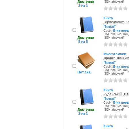
Доступно
ISBN відсутній
3 из 3
Книга
Герасименко К
Поезії
Серія:
Б-ка поет
Рад. письменник,
Доступно
ISBN відсутній
5 из 5
Многотомник
Франко, Іван Я
Поезії
Серія:
Б-ка поет
Рад. письменник,
Нет экз.
ISBN відсутній
Книга
Руданський, Ст
Поезії
Серія:
Б-ка поет
Рад. письменник,
Доступно
ISBN відсутній
3 из 3
Книга