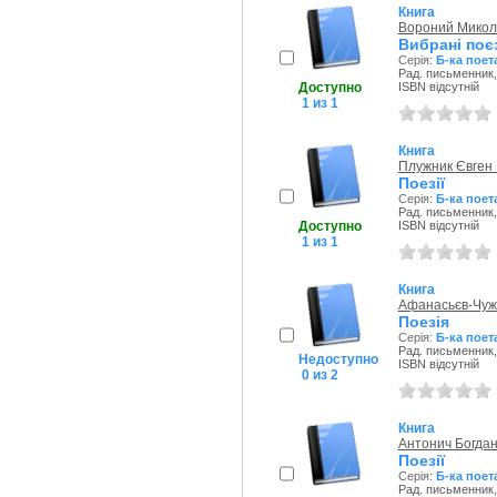
Книга
Вороний Микол
Вибрані поєз
Серія:
Б-ка поет
Рад. письменник,
Доступно
ISBN відсутній
1 из 1
Книга
Плужник Євген
Поезії
Серія:
Б-ка поет
Рад. письменник,
Доступно
ISBN відсутній
1 из 1
Книга
Афанасьєв-Чуж
Поезія
Серія:
Б-ка поет
Рад. письменник,
Недоступно
ISBN відсутній
0 из 2
Книга
Антонич Богдан
Поезії
Серія:
Б-ка поет
Рад. письменник,