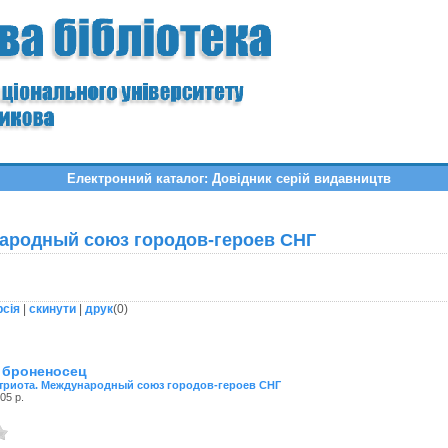
Електронний каталог: Довідник серій видавництв
народный союз городов-героев СНГ
рсія
|
скинути
|
друк
(
0
)
 броненосец
атриота. Международный союз городов-героев СНГ
05 р.