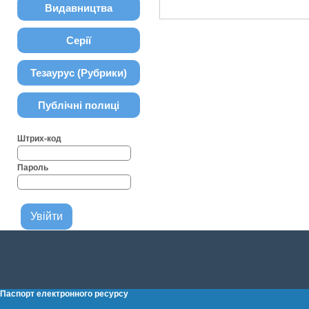
Видавництва
Серії
Тезаурус (Рубрики)
Публічні полиці
Штрих-код
Пароль
Паспорт електронного ресурсу