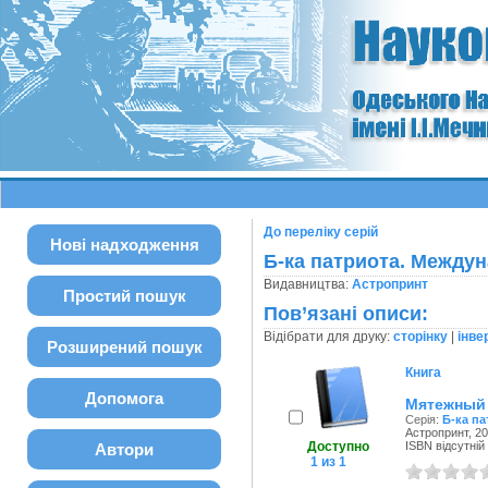
До переліку серій
Нові надходження
Б-ка патриота. Между
Видавництва:
Астропринт
Простий пошук
Пов’язані описи:
Відібрати для друку:
сторінку
|
інве
Розширений пошук
Книга
Допомога
Мятежный
Серія:
Б-ка п
Астропринт, 20
Доступно
ISBN відсутній
Автори
1 из 1