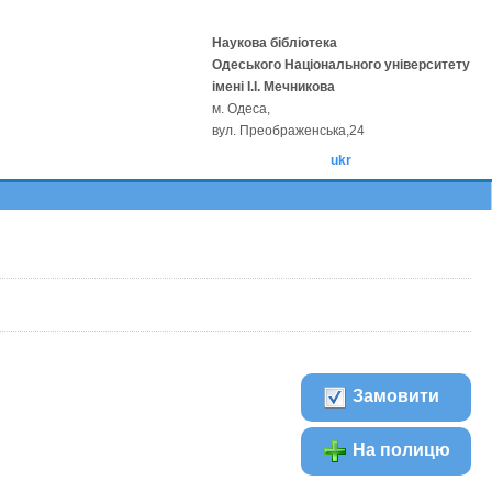
Наукова бібліотека
Одеського Національного університету
імені І.І. Мечникова
м. Одеса,
вул. Преображенська,24
ukr
Замовити
На полицю