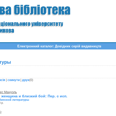
Електронний каталог: Довідник серій видавництв
атуры
рсія
|
скинути
|
друк
(
0
)
ес Мануэль
 женщина и близкий бой: Пер. с исп.
убинской литературы
 р.