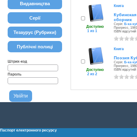
Видавництва
Книга
Кубинска
Серії
сборник
Серія:
Б-ка к
Доступно
Прогресс, 1981
1 из 1
ISBN відсутній
Тезаурус (Рубрики)
Публічні полиці
Книга
Поэзия Куб
Штрих-код
Серія:
Б-ка к
Прогресс, 1980
Доступно
ISBN відсутній
2 из 2
Пароль
Паспорт електронного ресурсу