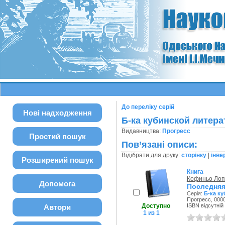
До переліку серій
Нові надходження
Б-ка кубинской литер
Видавництва:
Прогресс
Простий пошук
Пов’язані описи:
Відібрати для друку:
сторінку
|
інве
Розширений пошук
Книга
Кофиньо Лоп
Допомога
Последняя
Серія:
Б-ка к
Прогресс, 0000
Доступно
ISBN відсутній
Автори
1 из 1