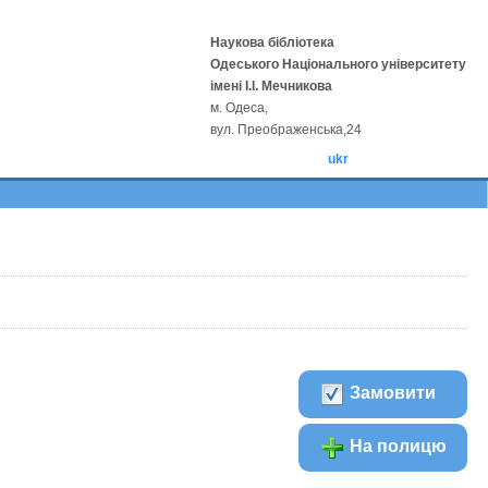
Наукова бібліотека
Одеського Національного університету
імені І.І. Мечникова
м. Одеса,
вул. Преображенська,24
ukr
Замовити
На полицю