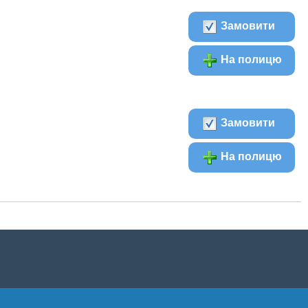
Замовити
На полицю
Замовити
На полицю