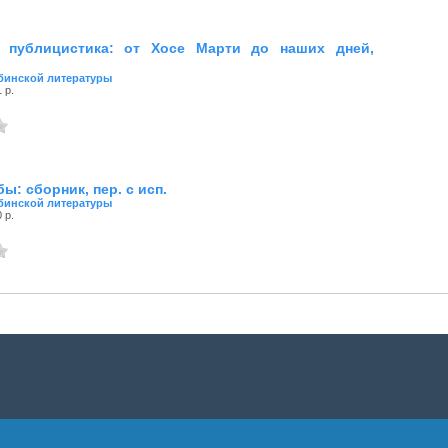
я публицистика: от Хосе Марти до наших дней,
убинской литературы
 р.
ы: сборник, пер. с исп.
убинской литературы
 р.