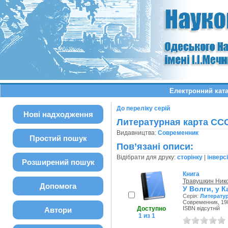
Електронний ката
До переліку серій
Нові надходження
Литературная карта СС
Видавництва:
Современник
Простий пошук
Пов’язані описи:
Відібрати для друку:
сторінку
|
інверс
Розширений пошук
Книга
Травушкин Ник
Допомога
У Волги, у К
Серія:
Литерату
Современник, 198
Доступно
ISBN відсутній
Автори
1 из 1