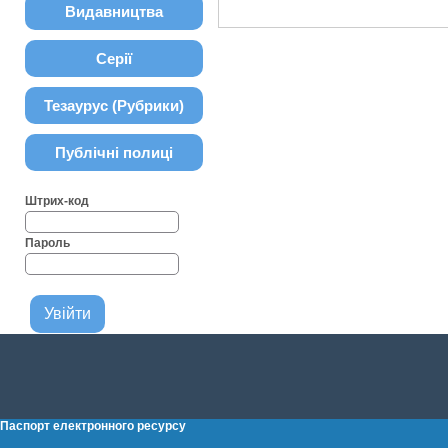
Видавництва
Серії
Тезаурус (Рубрики)
Публічні полиці
Штрих-код
Пароль
Паспорт електронного ресурсу