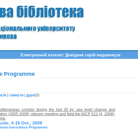
Електронний каталог: Довідник серій видавництв
nce Programme
рсія
|
скинути
|
друк
(
0
)
diterranean corridor during the last 30 ky: sea level change and
ion (2005-2009), plenary meeting and field trip IGCP 521 (4, 2008);
rna
guide, 4-16 Oct., 2008
tional Geoscience Programme