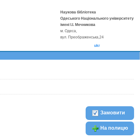
Наукова бібліотека
Одеського Національного університету
імені І.І. Мечникова
м. Одеса,
вул. Преображенська,24
ukr
Замовити
На полицю