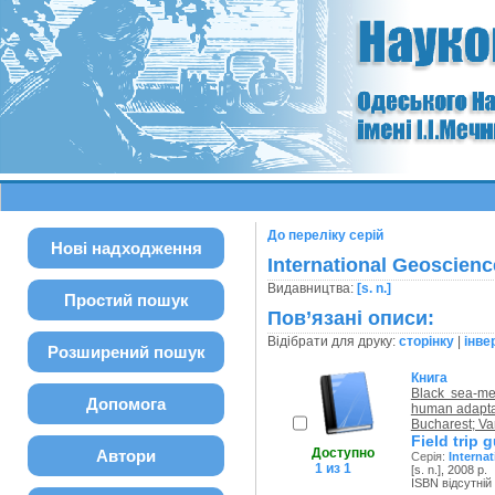
До переліку серій
Нові надходження
International Geoscie
Видавництва:
[s. n.]
Простий пошук
Пов’язані описи:
Відібрати для друку:
сторінку
|
інве
Розширений пошук
Книга
Black sea-me
Допомога
human adaptat
Bucharest; Va
Field trip 
Доступно
Автори
Серія:
Interna
1 из 1
[s. n.], 2008 р.
ISBN відсутній