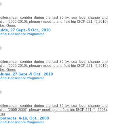
diterranean corridor during the last 30 ky: sea level change and
ion (2005-2010), plenarry meeting and field trip IGCP-521, (6,2010)
des, Grees
guide, 27 Sept.-5 Oct., 2010
tional Geoscience Programme
diterranean corridor during the last 30 ky: sea level change and
ion (2005-2010), plenarry meeting and field trip IGCP-521, (6,2010)
des, Grees
lume, 27 Sept.-5 Oct., 2010
tional Geoscience Programme
diterranean corridor during the last 30 ky: sea level change and
ion (2005-2009), plenary meeting and field trip IGCP 521 (4, 2008);
rna
stracts, 4-16, Oct., 2008
tional Geoscience Programme