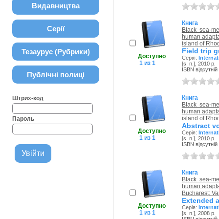
Видавництва
Книга
Серії
Black sea-me
human adaptat
island of Rho
Field trip 
Тезаурус (Рубрики)
Доступно
Серія:
Interna
1 из 1
[s. n.], 2010 р.
ISBN відсутній
Публічні полиці
Книга
Штрих-код
Black sea-me
human adaptat
island of Rho
Пароль
Abstract vo
Доступно
Серія:
Interna
1 из 1
[s. n.], 2010 р.
ISBN відсутній
Книга
Black sea-me
human adaptat
Bucharest; Va
Extended ab
Доступно
Серія:
Interna
1 из 1
[s. n.], 2008 р.