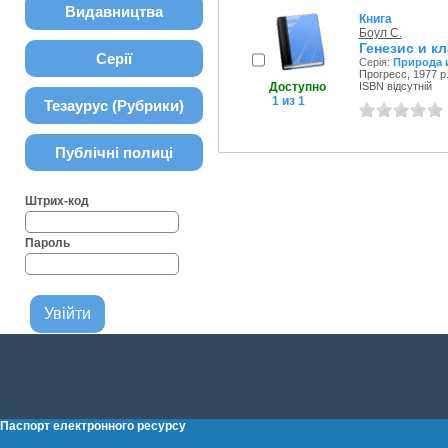
Видавництва
Книга
Боул С.
Генезис и к
Серії
Серія:
Природа 
Прогресс, 1977 р
Доступно
ISBN відсутній
1 из 1
Тезаурус (Рубрики)
Публічні полиці
Штрих-код
Пароль
Паспорт електронного ресурсу