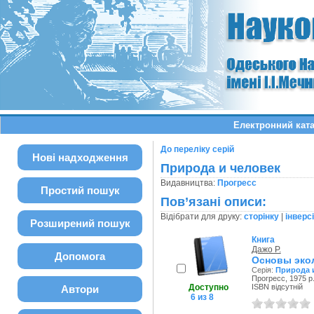
Електронний ката
До переліку серій
Нові надходження
Природа и человек
Видавництва:
Прогресс
Простий пошук
Пов’язані описи:
Відібрати для друку:
сторінку
|
інверс
Розширений пошук
Книга
Дажо Р.
Допомога
Основы эко
Серія:
Природа 
Прогресс, 1975 р
Доступно
ISBN відсутній
Автори
6 из 8