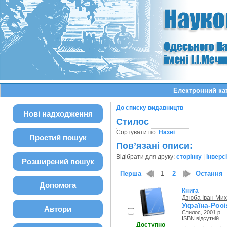
Електронний ка
До списку видавництв
Нові надходження
Стилос
Сортувати по:
Назві
Простий пошук
Пов’язані описи:
Відібрати для друку:
сторінку
|
інверс
Розширений пошук
Перша
1
2
Остання
Допомога
Книга
Дзюба Іван Ми
Україна-Рос
Автори
Стилос, 2001 р.
ISBN відсутній
Доступно