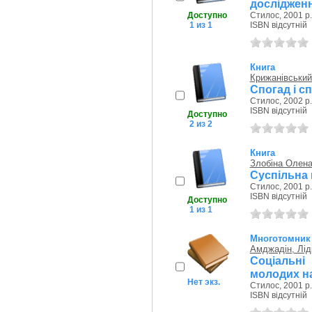
досліджен
Доступно
Стилос, 2001 р.
1 из 1
ISBN відсутній
Книга
Крижанівський
Спогад і сп
Стилос, 2002 р.
ISBN відсутній
Доступно
2 из 2
Книга
Злобіна Олен
Суспільна к
Стилос, 2001 р.
ISBN відсутній
Доступно
1 из 1
Многотомник
Амджадін, Лід
Соціальні
молодих н
Нет экз.
Стилос, 2001 р.
ISBN відсутній