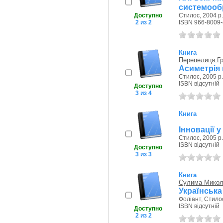
системооб
Доступно
Стилос, 2004 р.
2 из 2
ISBN 966-8009-
Книга
Перепелиця Гр
Асиметрія
Стилос, 2005 р.
ISBN відсутній
Доступно
3 из 4
Книга
Інновації у
Стилос, 2005 р.
ISBN відсутній
Доступно
3 из 3
Книга
Сулима Микол
Українська 
Фоліант, Стилос
ISBN відсутній
Доступно
2 из 2