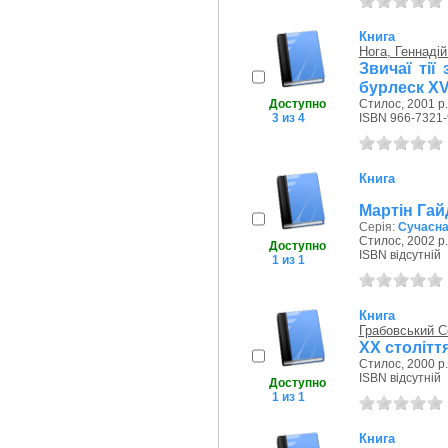
Книга
Нога, Геннаді
Звичаї тії
бурлеск ХVI
Доступно
Стилос, 2001 р.
3 из 4
ISBN 966-7321-
Книга
Мартін Гай
Серія:
Сучасна
Стилос, 2002 р.
Доступно
ISBN відсутній
1 из 1
Книга
Грабовський Се
ХХ столітт
Стилос, 2000 р.
ISBN відсутній
Доступно
1 из 1
Книга