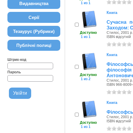
Видавництва
1 из 1
Книга
Серії
Сучасна п
Заходом: 
Тезаурус (Рубрики)
Доступно
Стилос, 2001 р.
1 из 1
ISBN відсутній
Публічні полиці
Книга
Штрих-код
Філософськ
філософія 
Пароль
Доступно
Антонович
1 из 2
Стилос, 2001 р.
ISBN 966-8009-
Книга
Філософськ
Стилос, 2001 р.
ISBN відсутній
Доступно
1 из 1