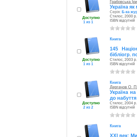
Грабовська Ір
Україна як
Серія:
Б-ка жу
Стилос, 2000 р.
Доступно
ISBN відсутній
1 из 1
Книга
145 Націо
бібліогр. 
Доступно
Стилос, 2003 р.
1 из 1
ISBN відсутній
Книга
Дергачов О. П
Україна н
до набуття
Доступно
Стилос, 2004 р.
2 из 2
ISBN відсутній
Книга
ХХІ век: 