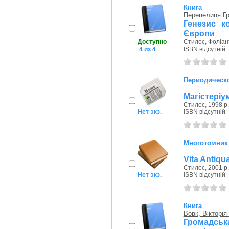
Книга
Перепелиця Гр
Генезис к
Європи
Доступно
Стилос, Фоліант
4 из 4
ISBN відсутній
Периодическо
Магістеріу
Стилос, 1998 р.
Нет экз.
ISBN відсутній
Многотомник
Vita Antiqua
Стилос, 2001 р.
Нет экз.
ISBN відсутній
Книга
Вовк, Вікторі
Громадськ