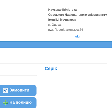
Наукова бібліотека
Одеського Національного університету
імені І.І. Мечникова
м. Одеса,
вул. Преображенська,24
ukr
Серії:
Замовити
На полицю