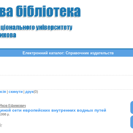
Електронний каталог: Справочник издательств
рсія
|
скинути
|
друк
(
0
)
Яков Ефимович
диной сети европейских внутренних водных путей
1998 р.