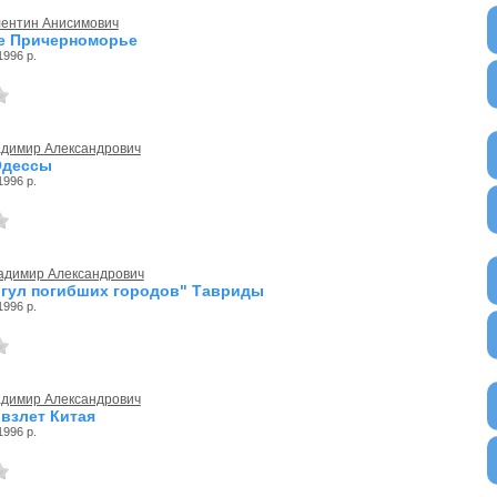
лентин Анисимович
е Причерноморье
1996 р.
адимир Александрович
Одессы
1996 р.
ладимир Александрович
гул погибших городов" Тавриды
1996 р.
адимир Александрович
 взлет Китая
1996 р.