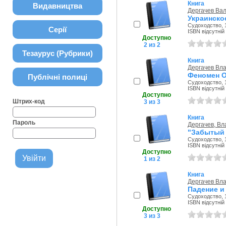
Книга
Видавництва
Дергачев Ва
Украинско
Судоходство, 
Серії
ISBN відсутній
Доступно
2 из 2
Тезаурус (Рубрики)
Книга
Дергачев Вл
Феномен 
Публічні полиці
Судоходство, 
ISBN відсутній
Доступно
Штрих-код
3 из 3
Книга
Пароль
Дергачев, В
"Забытый 
Судоходство, 
ISBN відсутній
Доступно
1 из 2
Книга
Дергачев Вл
Падение и
Судоходство, 
ISBN відсутній
Доступно
3 из 3