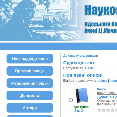
До списку видавництв
Нові надходження
Судоходство
Сортувати по:
Назві
Простий пошук
Пов’язані описи:
Відібрати для друку:
сторінку
|
інве
Розширений пошук
Книга
Шпигельман 
Допомога
Дунай в Е
Судоходство, 
ISBN відсутній
Доступно
Автори
2 из 2