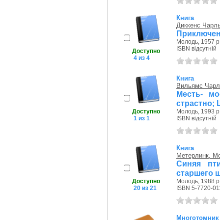
Книга
Диккенс Чарл
Приключен
Молодь, 1957 р
ISBN відсутній
Доступно
4 из 4
Книга
Вильямс Чарл
Месть- мо
страстно; 
Доступно
Молодь, 1993 р
1 из 1
ISBN відсутній
Книга
Метерлинк, М
Синяя пт
старшего 
Доступно
Молодь, 1988 р
20 из 21
ISBN 5-7720-01
Многотомник