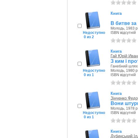
Книга
В битве за
Молодь, 1983 р
Недоступно
ISBN відсутній
0 из 2
Книга
Гай Юрій Иван
З ким і про
Ганебний шлях 
Недоступно
Молодь, 1980 р
0 из 1
ISBN відсутній
Книга
Зінченко Федо
Вони штур
Молодь, 1978 р
Недоступно
ISBN відсутній
0 из 1
Книга
Дубинський І