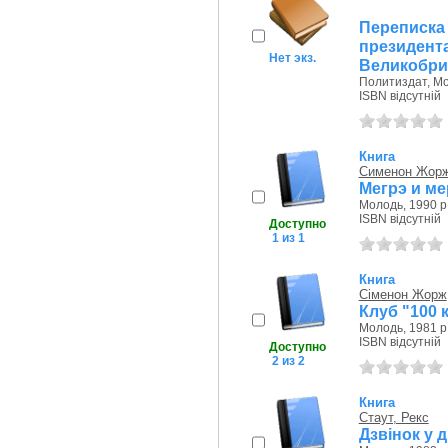
Переписка
президе
Нет экз.
Великобрит
Политиздат, Мо
ISBN відсутній
Книга
Сименон Жор
Мегрэ и ме
Молодь, 1990 р
ISBN відсутній
Доступно
1 из 1
Книга
Сіменон Жорж
Клуб "100 
Молодь, 1981 р
ISBN відсутній
Доступно
2 из 2
Книга
Стаут, Рекс
Дзвінок у дв