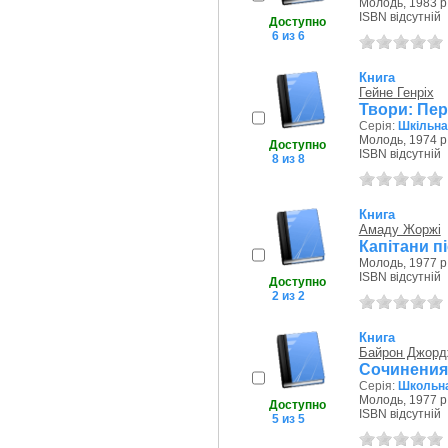
Молодь, 1983 р
ISBN відсутній
Доступно
6 из 6
Книга
Гейне Генріх
Твори: Пер.
Серія:
Шкільна
Молодь, 1974 р
Доступно
ISBN відсутній
8 из 8
Книга
Амаду Жоржі
Капітани п
Молодь, 1977 р
ISBN відсутній
Доступно
2 из 2
Книга
Байрон Джорд
Сочинения:
Серія:
Школьна
Молодь, 1977 р
Доступно
ISBN відсутній
5 из 5