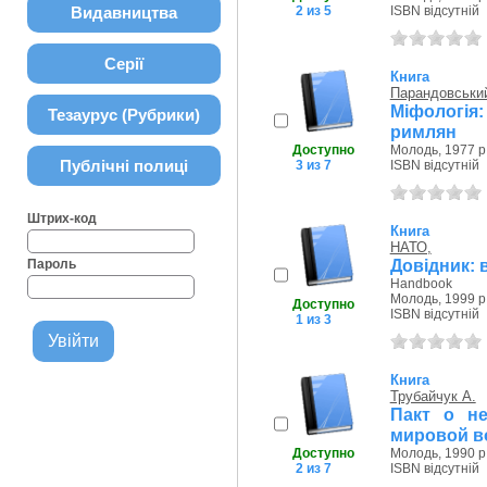
Видавництва
2 из 5
ISBN відсутній
Серії
Книга
Парандовськи
Міфологія:
Тезаурус (Рубрики)
римлян
Доступно
Молодь, 1977 р
Публічні полиці
3 из 7
ISBN відсутній
Штрих-код
Книга
НАТО,
Довідник: 
Пароль
Handbook
Молодь, 1999 р
Доступно
ISBN відсутній
1 из 3
Книга
Трубайчук А.
Пакт о не
мировой в
Доступно
Молодь, 1990 р
2 из 7
ISBN відсутній