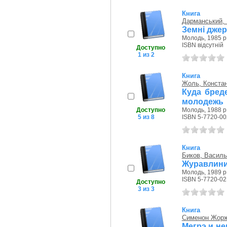
Книга
Дарманський,
Земні джер
Молодь, 1985 р
ISBN відсутній
Доступно
1 из 2
Книга
Жоль, Констан
Куда бред
молодежь
Доступно
Молодь, 1988 р
5 из 8
ISBN 5-7720-00
Книга
Биков, Васил
Журавлиний
Молодь, 1989 р
ISBN 5-7720-02
Доступно
3 из 3
Книга
Сименон Жор
Мегрэ и не