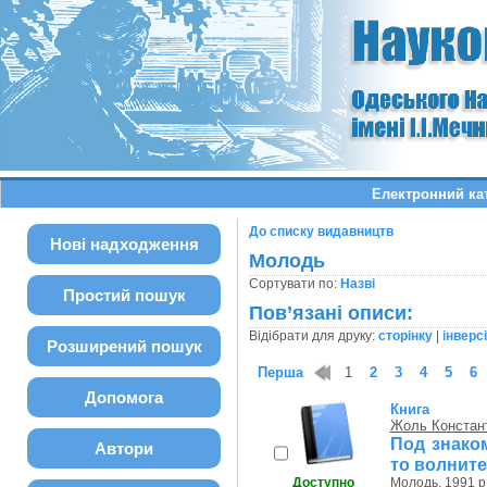
Електронний ка
До списку видавництв
Нові надходження
Молодь
Сортувати по:
Назві
Простий пошук
Пов’язані описи:
Відібрати для друку:
сторінку
|
інверс
Розширений пошук
Перша
1
2
3
4
5
6
Допомога
Книга
Жоль Констан
Под знако
Автори
то волните
Доступно
Молодь, 1991 р