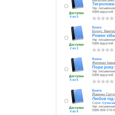
Тигролови
Укр. письменник
ISBN відсутній
Доступно
4 из 5
Книга
Білоус Дмитр
Ромен хіба
Укр. письменник
ISBN відсутній
Доступно
2 из 2
Книга
Жиленко Ірин
Пори року:
Укр. письменник
ISBN відсутній
Доступно
6 из 6
Книга
Йовенко Світл
Любов під 
Серія:
Сучасна 
Укр. письменник
Доступно
ISBN 966-579-0
4 из 4