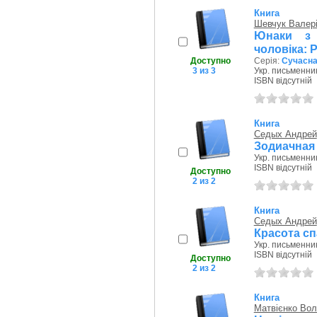
Книга
Шевчук Валер
Юнаки з 
чоловіка: 
Доступно
Серія:
Сучасна 
3 из 3
Укр. письменник
ISBN відсутній
Книга
Седых Андрей
Зодиачная
Укр. письменник
ISBN відсутній
Доступно
2 из 2
Книга
Седых Андрей
Красота сп
Укр. письменник
ISBN відсутній
Доступно
2 из 2
Книга
Матвієнко Во