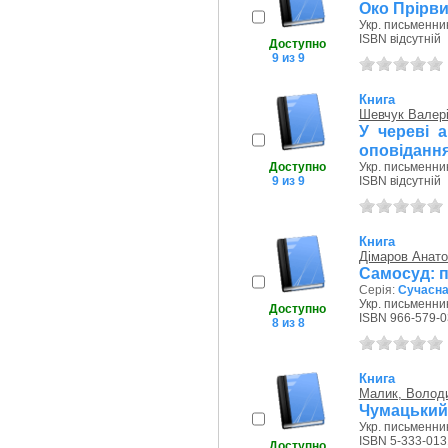
Око Прірви
Укр. письменник
ISBN відсутній
Доступно
9 из 9
Книга
Шевчук Валер
У череві а
оповіданн
Доступно
Укр. письменник
9 из 9
ISBN відсутній
Книга
Дімаров Анато
Самосуд: п
Серія:
Сучасна 
Укр. письменник
Доступно
ISBN 966-579-0
8 из 8
Книга
Малик, Волод
Чумацький
Укр. письменник
ISBN 5-333-013
Доступно