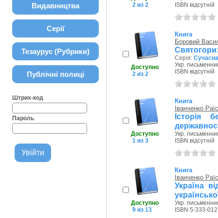
Видавництва
2 из 2
ISBN відсутній
Серії
Книга
Боровий Васил
Святогори:
Тезаурус (Рубрики)
Серія:
Сучасна 
Укр. письменник
Доступно
ISBN відсутній
Публічні полиці
2 из 2
Штрих-код
Книга
Іванченко Раї
Історія б
Пароль
державнос
Доступно
Укр. письменник
1 из 3
ISBN відсутній
Книга
Іванченко Раї
Україна ві
українсько
Доступно
Укр. письменник
9 из 13
ISBN 5-333-012