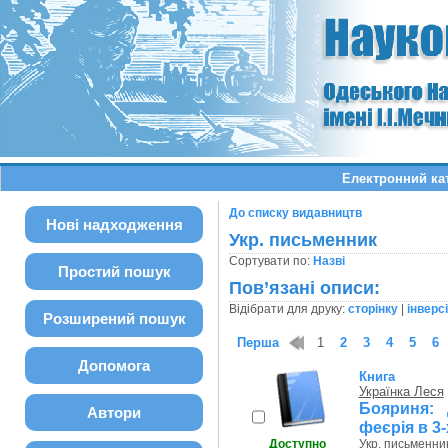
Електронний ка
До списку видавництв
Нові надходження
Укр. письменник
Сортувати по:
Назві
Простий пошук
Пов’язані описи:
Відібрати для друку:
сторінку
|
інверс
Розширений пошук
Перша
1
2
3
4
5
6
Допомога
Книга
Українка Леся
Бояриня: 
Автори
феєрія в 3-
Доступно
Укр. письменник