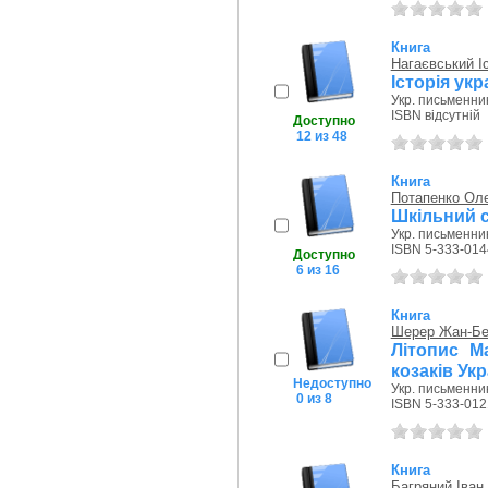
Книга
Нагаєвський І
Історія ук
Укр. письменник
ISBN відсутній
Доступно
12 из 48
Книга
Потапенко Оле
Шкільний с
Укр. письменник
ISBN 5-333-014
Доступно
6 из 16
Книга
Шерер Жан-Бе
Літопис Ма
козаків Укр
Недоступно
Укр. письменник
0 из 8
ISBN 5-333-012
Книга
Багряний Іван