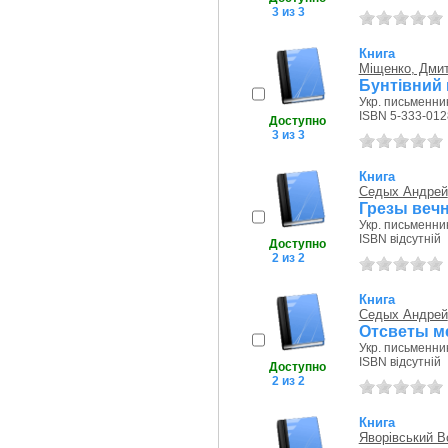
3 из 3
Книга
Міщенко, Дмит
Бунтівний 
Укр. письменник
ISBN 5-333-012
Доступно
3 из 3
Книга
Седых Андрей
Грезы вечн
Укр. письменник
ISBN відсутній
Доступно
2 из 2
Книга
Седых Андрей
Отсветы м
Укр. письменник
ISBN відсутній
Доступно
2 из 2
Книга
Яворівський 