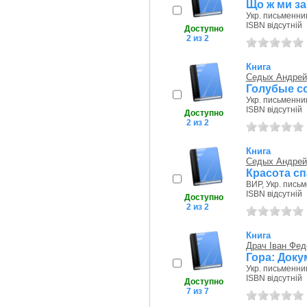
Що ж ми за
Укр. письменник
ISBN відсутній
Доступно
2 из 2
Книга
Седых Андрей
Голубые с
Укр. письменник
ISBN відсутній
Доступно
2 из 2
Книга
Седых Андрей
Красота сп
ВИР, Укр. письм
ISBN відсутній
Доступно
2 из 2
Книга
Драч Іван Фед
Гора: Доку
Укр. письменник
ISBN відсутній
Доступно
7 из 7