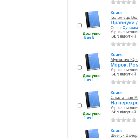
Книга
Коломієць Во
Правнуки Д
Серія:
Сучасна 
Укр. письменник
Доступно
ISBN відсутній
6 из 6
Книга
Мушкетик Юрі
Морок: Ро
Укр. письменник
ISBN відсутній
Доступно
1 из 1
Книга
Сльота Іван 
На перехрес
Укр. письменник
ISBN відсутній
Доступно
1 из 1
Книга
Шевчук Валер