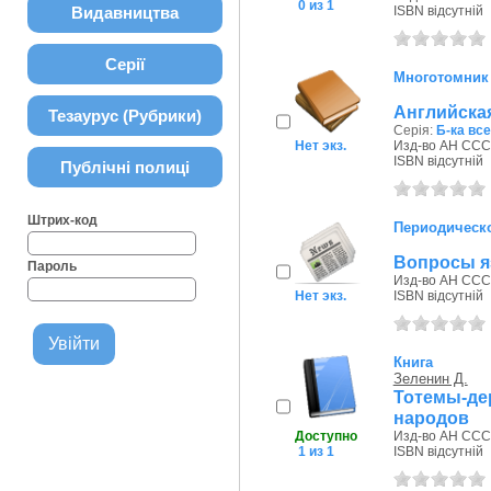
0 из 1
Видавництва
ISBN відсутній
Серії
Многотомник
Английская
Тезаурус (Рубрики)
Серія:
Б-ка вс
Нет экз.
Изд-во АН СССР
ISBN відсутній
Публічні полиці
Штрих-код
Периодическо
Вопросы я
Пароль
Изд-во АН СССР
Нет экз.
ISBN відсутній
Книга
Зеленин Д.
Тотемы-де
народов
Доступно
Изд-во АН СССР
1 из 1
ISBN відсутній