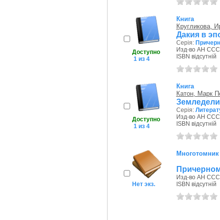
Книга
Кругликова, 
Дакия в эп
Серія:
Причерн
Изд-во АН СССР
Доступно
ISBN відсутній
1 из 4
Книга
Катон, Марк П
Земледели
Серія:
Литерат
Изд-во АН СССР
Доступно
ISBN відсутній
1 из 4
Многотомник
Причерном
Изд-во АН СССР
Нет экз.
ISBN відсутній