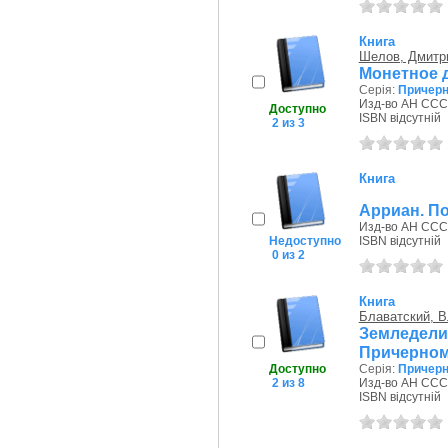
Книга
Шелов, Дмитр
Монетное де
Серія:
Причерн
Изд-во АН СССР
Доступно
ISBN відсутній
2 из 3
Книга
Арриан. П
Изд-во АН СССР
Недоступно
ISBN відсутній
0 из 2
Книга
Блаватский, 
Земледел
Причерно
Доступно
Серія:
Причерн
2 из 8
Изд-во АН СССР
ISBN відсутній