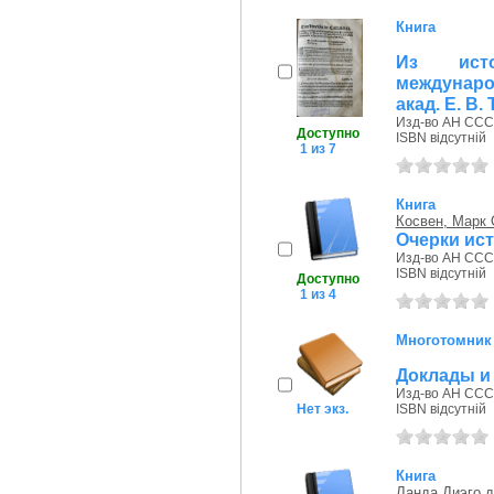
Книга
Из ист
междунаро
акад. Е. В.
Изд-во АН СССР
Доступно
ISBN відсутній
1 из 7
Книга
Косвен, Марк
Очерки ис
Изд-во АН СССР
ISBN відсутній
Доступно
1 из 4
Многотомник
Доклады и
Изд-во АН СССР
Нет экз.
ISBN відсутній
Книга
Ланда Диэго д