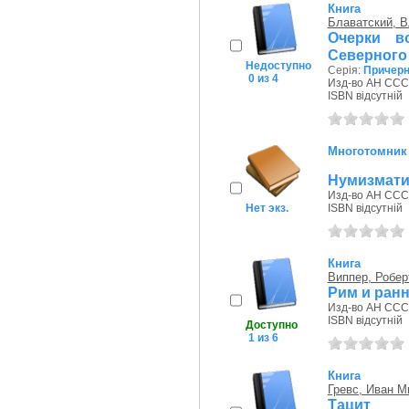
Книга
Блаватский, 
Очерки в
Северного
Недоступно
Серія:
Причерн
0 из 4
Изд-во АН СССР
ISBN відсутній
Многотомник
Нумизмати
Изд-во АН СССР
Нет экз.
ISBN відсутній
Книга
Виппер, Робе
Рим и ран
Изд-во АН СССР
ISBN відсутній
Доступно
1 из 6
Книга
Гревс, Иван М
Тацит