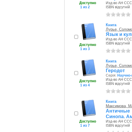
Доступно
Изд-во АН СССР
1 из 2
ISBN відсутній
Книга
Лурье, Солом
Язык и кул
Изд-во АН СССР
ISBN відсутній
Доступно
1 из 3
Книга
Лурье, Солом
Геродот
Серія:
Научно-
Изд-во АН СССР
Доступно
ISBN відсутній
1 из 4
Книга
Максимова, М
Античные
Синопа. Ам
Доступно
Изд-во АН СССР
1 из 7
ISBN відсутній