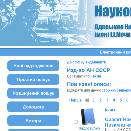
Електронний ка
До списку видавництв
Нові надходження
Изд-во АН СССР
Сортувати по:
Назві
Простий пошук
Пов’язані описи:
Відібрати для друку:
сторінку
|
інверс
Розширений пошук
Перша
1
2
3
4
5
6
Допомога
Книга
Сиасет-На
Автори
Низам ал-
Недоступно
Изд-во АН СССР