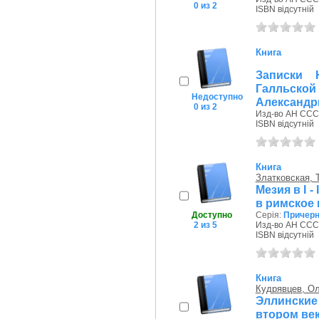
0 из 2
ISBN відсутній
Книга
Записки 
Галльск
Недоступно
Александри
0 из 2
Изд-во АН СССР
ISBN відсутній
Книга
Златковская, 
Мезия в І 
в римское 
Доступно
Серія:
Причерн
2 из 5
Изд-во АН СССР
ISBN відсутній
Книга
Кудрявцев, О
Эллинские
втором ве