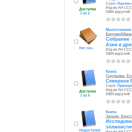
Серія:
Научно-
Изд-во АН СССР
Доступно
ISBN відсутній
1 из 2
Многотомник
Бичурин(Иаки
Собрание 
Азии в др
Нет экз.
Изд-во АН СССР
ISBN відсутній
Книга
Голубцова, Ел
Северное 
Серія:
Причерн
Изд-во АН СССР
Доступно
ISBN відсутній
3 из 4
Книга
Зельин, Конст
Исследов
эллинистиче
Недоступно
Изд-во АН СССР