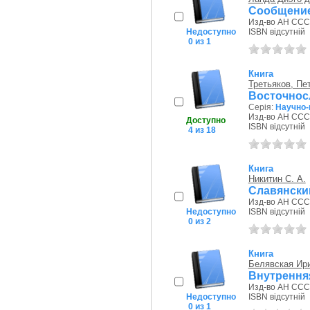
Сообщение 
Изд-во АН СССР
Недоступно
ISBN відсутній
0 из 1
Книга
Третьяков, Пе
Восточнос
Серія:
Научно-
Изд-во АН СССР
Доступно
ISBN відсутній
4 из 18
Книга
Никитин С. А.
Славянский
Изд-во АН СССР
Недоступно
ISBN відсутній
0 из 2
Книга
Белявская Ир
Внутренняя
Изд-во АН СССР
Недоступно
ISBN відсутній
0 из 1