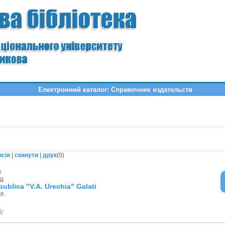
Електронний каталог: Справочник издательств
рсія
|
скинути
|
друк
(
0
)
к
cu
publica "V.A. Urechia" Galati
 р.