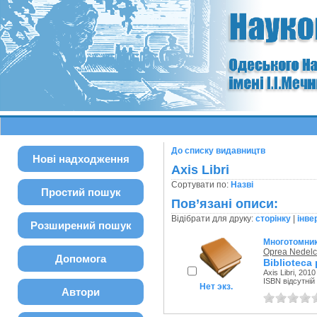
До списку видавництв
Нові надходження
Axis Libri
Сортувати по:
Назві
Простий пошук
Пов’язані описи:
Відібрати для друку:
сторінку
|
інве
Розширений пошук
Многотомни
Oprea Nedel
Допомога
Biblioteca 
Axis Libri, 2010
ISBN відсутній
Нет экз.
Автори