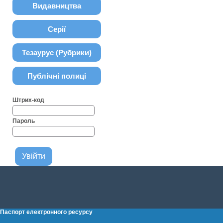
Видавництва
Серії
Тезаурус (Рубрики)
Публічні полиці
Штрих-код
Пароль
Паспорт електронного ресурсу