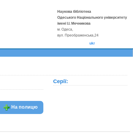
Наукова бібліотека
Одеського Національного університету
імені І.І. Мечникова
м. Одеса,
вул. Преображенська,24
ukr
Серії:
На полицю