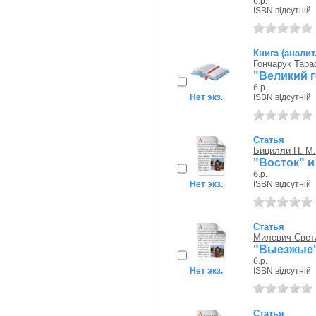
б.р.
ISBN відсутній
Книга (аналит
Гончарук Тара
"Великий г
б.р.
Нет экз.
ISBN відсутній
Статья
Бицилли П. М.
"Восток" и
б.р.
Нет экз.
ISBN відсутній
Статья
Милевич Свет
"Выезжые"
б.р.
Нет экз.
ISBN відсутній
Статья