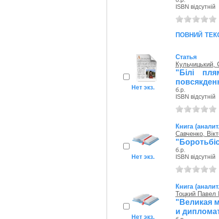
б.р.
ISBN відсутній
повний тек
Статья
Кульчицький, 
"Білі пля
повсякденн
Нет экз.
б.р.
ISBN відсутній
Книга (аналит
Савченко, Вікт
"Боротьбіс
б.р.
Нет экз.
ISBN відсутній
Книга (аналит
Тоцкий Павел 
"Великая 
и дипломат
Нет экз.