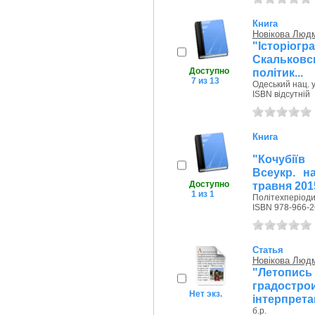
Книга
Новікова Люд
"Історі
Скальковс
Доступно
політик...
7 из 13
Одеський нац. у
ISBN відсутній
Книга
"Кочубіїв
Всеукр. на
Доступно
травня 201
1 из 1
Політехперіоди
ISBN 978-966-2
Статья
Новікова Люд
"Летоп
градостро
Нет экз.
інтерпретац
б.р.