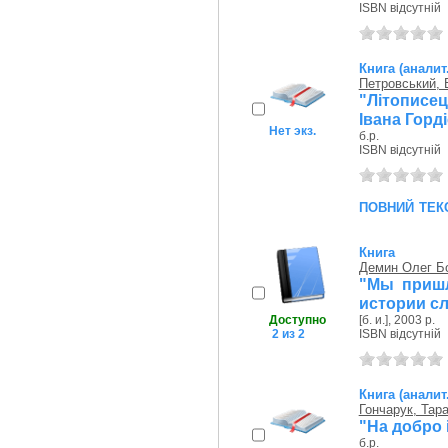
ISBN відсутній
Книга (аналит
Петровський, 
"Літописе
Івана Горді
Нет экз.
б.р.
ISBN відсутній
повний тек
Книга
Демин Олег Б
"Мы пришл
истории с
Доступно
[б. и.], 2003 р.
2 из 2
ISBN відсутній
Книга (аналит
Гончарук, Тар
"На добро 
б.р.