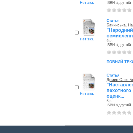
Нет экз.
ISBN відсутній
Статья
Бачинська, На
"Народний
осмисленн
Нет экз.
б.р.
ISBN відсутній
повний тек
Статья
Демин Олег Б
"Настав
пехотного
Нет экз.
оценк...
б.р.
ISBN відсутній