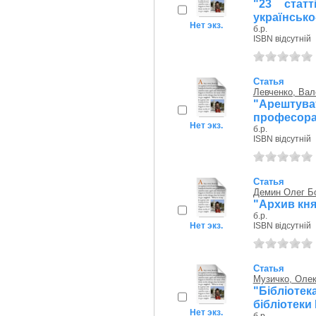
"23 стат
українсько
Нет экз.
б.р.
ISBN відсутній
Статья
Левченко, Вал
"Арештува
професора 
Нет экз.
б.р.
ISBN відсутній
Статья
Демин Олег Б
"Архив кн
б.р.
Нет экз.
ISBN відсутній
Статья
Музичко, Оле
"Бібліотек
бібліотеки
Нет экз.