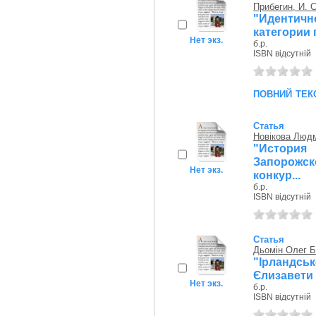
Прибегин, И. С
"Идентич
категории 
Нет экз.
б.р.
ISBN відсутній
повний тек
Статья
Новікова Людм
"Истори
Запорожск
Нет экз.
конкур...
б.р.
ISBN відсутній
Статья
Дьомін Олег 
"Ірландськ
Єлизавети у
Нет экз.
б.р.
ISBN відсутній