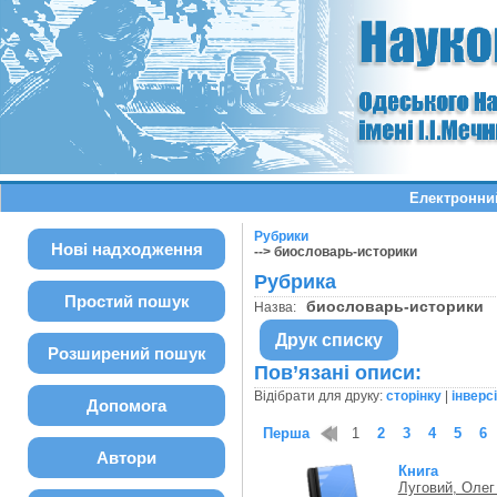
Електронний
Рубрики
Нові надходження
--> биословарь-историки
Рубрика
Простий пошук
биословарь-историки
Назва:
Друк списку
Розширений пошук
Пов’язані описи:
Відібрати для друку:
сторінку
|
інверс
Допомога
Перша
1
2
3
4
5
6
Автори
Книга
Луговий, Оле