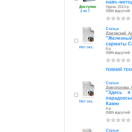
навч.-метод
Доступно
Удача, 2013 р.
2 из 7
ISBN відсутній
Статья
Дзиговский, А
"Железный
сарматы С
Нет экз.
б.р.
ISBN відсутній
повний тек
Статья
Довгополова,
"Здесь я
парадоксы
Нет экз.
Камю
б.р.
ISBN відсутній
Статья