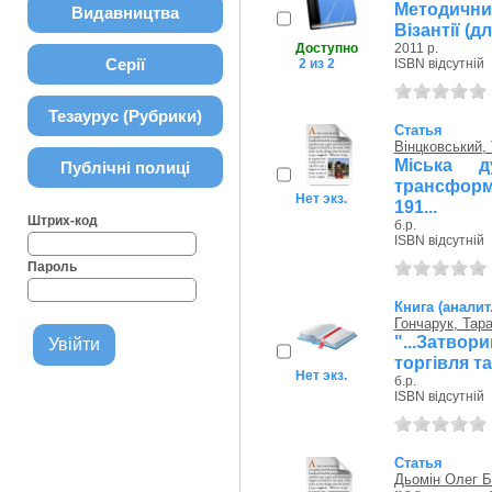
Методични
Видавництва
Візантії (дл
Доступно
2011 р.
Серії
2 из 2
ISBN відсутній
Тезаурус (Рубрики)
Статья
Вінцковський,
Міська 
Публічні полиці
трансформа
Нет экз.
191...
Штрих-код
б.р.
ISBN відсутній
Пароль
Книга (аналит
Гончарук, Тар
"...Затво
торгівля та
Нет экз.
б.р.
ISBN відсутній
Статья
Дьомін Олег 