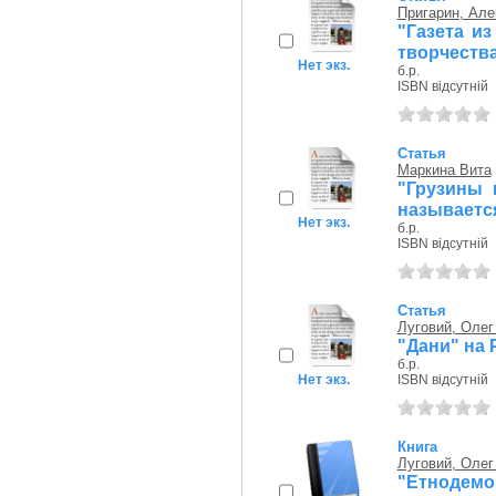
Пригарин, Але
"Газета из
творчеств
Нет экз.
б.р.
ISBN відсутній
Статья
Маркина Вита
"Грузины 
называется
Нет экз.
б.р.
ISBN відсутній
Статья
Луговий, Оле
"Дани" на Р
б.р.
Нет экз.
ISBN відсутній
Книга
Луговий, Оле
"Етнодемо