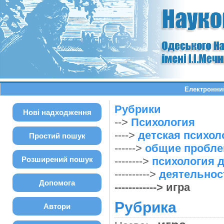
Електронний
Рубрики
Нові надходження
-->
Психология
---->
детская психол
Простий пошук
------>
общие пробле
Розширений пошук
-------->
психология 
---------->
деятельнос
Допомога
------------> игра
Рубрика
Автори