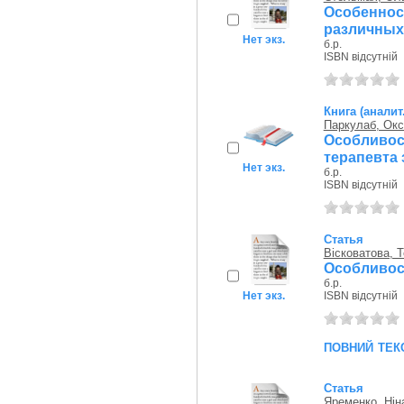
Особенн
различных
Нет экз.
б.р.
ISBN відсутній
Книга (аналит
Паркулаб, Окс
Особливо
терапевта 
Нет экз.
б.р.
ISBN відсутній
Статья
Вісковатова, 
Особливост
б.р.
Нет экз.
ISBN відсутній
повний тек
Статья
Яременко, Нін