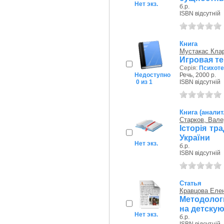
Нет экз.
б.р.
ISBN відсутній
Книга
Мустакас Кла
Игровая т
Серія:
Психоте
Недоступно
Речь, 2000 р.
0 из 1
ISBN відсутній
Книга (аналит
Старков, Вал
Історія тр
України
Нет экз.
б.р.
ISBN відсутній
Статья
Кравцова Еле
Методолог
на детскую
Нет экз.
б.р.