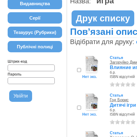
игра
Назва:
Видавництва
Друк списку
Серії
Пов’язані опис
Тезаурус (Рубрики)
Відібрати для друку:
Публічні полиці
Статья
Штрих-код
Загоруйко Дми
Влияние иг
б.р.
Пароль
Нет экз.
ISBN відсутній
Статья
Год Борис
Дитячі ігр
б.р.
Нет экз.
ISBN відсутній
Статья