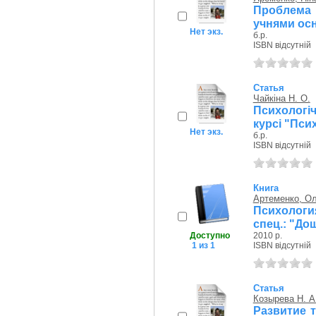
Проблема о
учнями осн
Нет экз.
б.р.
ISBN відсутній
Статья
Чайкіна Н. О.
Психологіч
курсі "Псих
Нет экз.
б.р.
ISBN відсутній
Книга
Артеменко, О
Психология
спец.: "До
Доступно
2010 р.
1 из 1
ISBN відсутній
Статья
Козырева Н. А
Развитие 