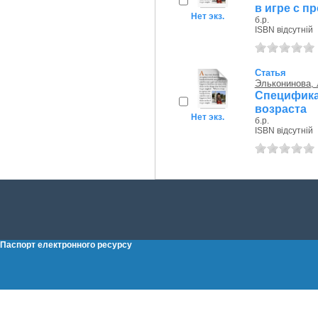
в игре с п
Нет экз.
б.р.
ISBN відсутній
Статья
Эльконинова,
Специфика
возраста
Нет экз.
б.р.
ISBN відсутній
Паспорт електронного ресурсу