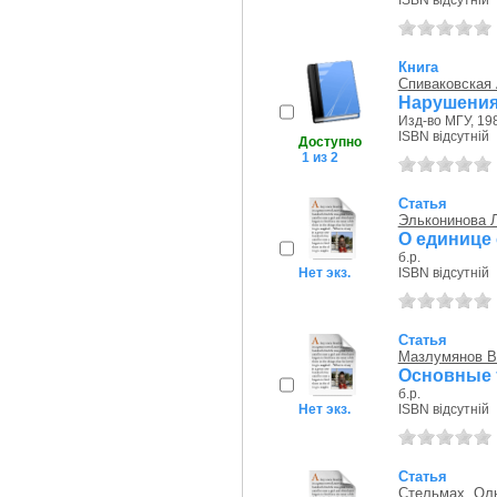
ISBN відсутній
Книга
Спиваковская
Нарушения
Изд-во МГУ, 198
ISBN відсутній
Доступно
1 из 2
Статья
Эльконинова 
О единице
б.р.
Нет экз.
ISBN відсутній
Статья
Мазлумянов В
Основные 
б.р.
Нет экз.
ISBN відсутній
Статья
Стельмах, Ол