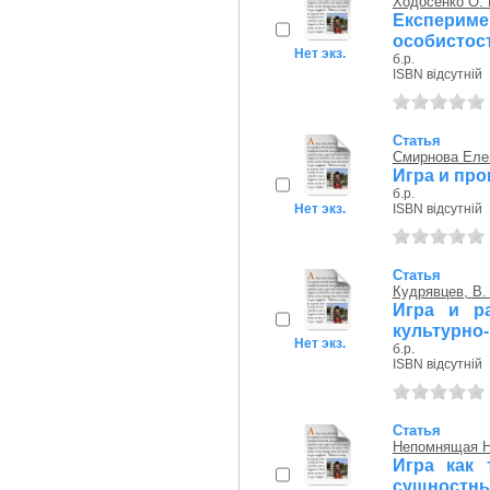
Ходосенко О.
Експериме
особистост
Нет экз.
б.р.
ISBN відсутній
Статья
Смирнова Еле
Игра и пр
б.р.
Нет экз.
ISBN відсутній
Статья
Кудрявцев, В. 
Игра и р
культурно
Нет экз.
б.р.
ISBN відсутній
Статья
Непомнящая Н
Игра как 
сущностны