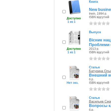
Книга
New busine
Irwin, 1994 р.
ISBN відсутній
Доступно
1 из 1
Выпуск
Вісник нац
Проблеми е
Доступно
2013 р.
1 из 1
ISBN відсутній
Статья
Батурина Оль
Внешний ко
б.р.
Нет экз.
ISBN відсутній
Статья
Васильев Серг
Вопросы к
б.р.