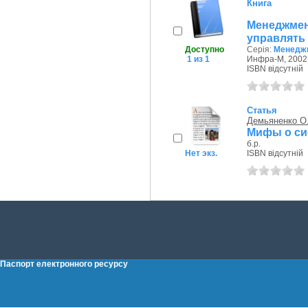
Книга
Менеджмен
управлять
Доступно
Серія:
Менеджм
1 из 1
Инфра-М, 2002 
ISBN відсутній
Статья
Демьяненко О.
Мифы о си
б.р.
Нет экз.
ISBN відсутній
Паспорт електронного ресурсу