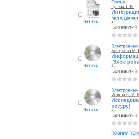
Статья
Гусева Т. В.
Интеграци
менеджмен
Нет экз.
б.р.
ISBN відсутній
Электронный
Бастриков М. 
Информа
[Электрон
Нет экз.
б.р.
ISBN відсутній
Электронный
Игнатьева А. 
Исследов
ресурс]
Нет экз.
б.р.
ISBN відсутній
повний тек