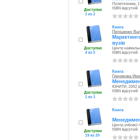
Политехника, 1
ISBN відсутній
Доступно
1 из 2
Книга
Пелішенко Ва
Маркетинг
вузів
Доступно
Центр навчально
4 из 5
ISBN відсутній
Книга
Герчикова Ири
Менеджмент
ЮНИТИ, 2002 р
ISBN відсутній
Доступно
1 из 1
Книга
Менеджмент:
Центр учбової л
ISBN відсутній
Доступно
19 из 20