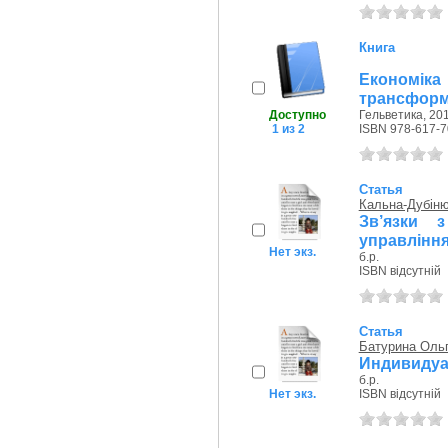
Книга
Економік
трансформ
Доступно
Гельветика, 201
1 из 2
ISBN 978-617-7
Статья
Кальна-Дубіню
Зв’язки 
управлінн
Нет экз.
б.р.
ISBN відсутній
Статья
Батурина Оль
Индивидуа
б.р.
Нет экз.
ISBN відсутній