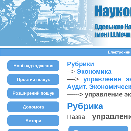
Електронний
Рубрики
Нові надходження
-->
Экономика
---->
управление эк
Простий пошук
Аудит. Экономичес
Розширений пошук
------> управление 
Рубрика
Допомога
управлен
Назва:
Автори