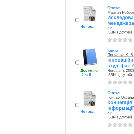
Статья
Мартин Робер
Исследо
менеджера
Нет экз.
б.р.
ISBN відсутній
Книга
Панченко К. В
Інновацій
студ. фак.
Доступно
Негоціант, 2003
4 из 5
ISBN відсутній
Статья
Гончар Оксана
Концепція
інформації
Нет экз.
б.р.
ISBN відсутній