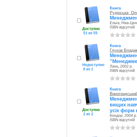
Книга
Рудінська, Ол
Менеджмент
Ельга, Ніка-Цен
ISBN відсутній
Доступно
51 из 55
Книга
Глухов Влади
Менеджмент
"Менеджме
Недоступно
Лань, 2002 р.
0 из 1
ISBN відсутній
Книга
Виноградськи
Менеджмен
вищих навч
Доступно
усіх форм 
2 из 2
Кондор, 2004 р.
ISBN відсутній