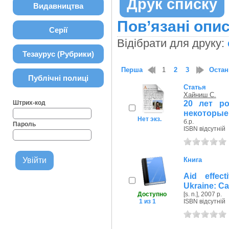
Друк списку
Видавництва
Пов’язані опис
Серії
Відібрати для друку:
Тезаурус (Рубрики)
Перша
1
2
3
Остан
Публічні полиці
Статья
Хайниш С.
20 лет ро
Штрих-код
некоторые
Нет экз.
б.р.
Пароль
ISBN відсутній
Книга
Aid effec
Ukraine: Ca
Доступно
[s. n.], 2007 р.
1 из 1
ISBN відсутній