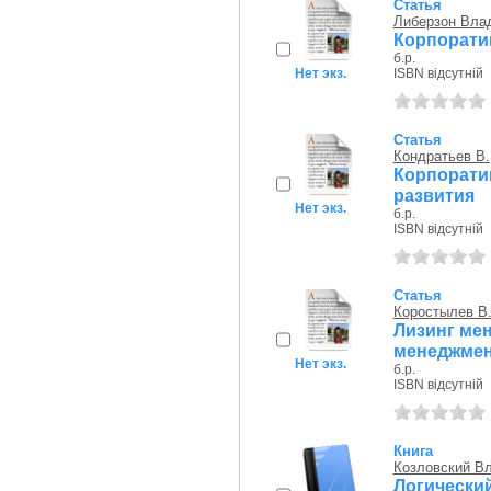
Статья
Либерзон Вла
Корпорати
б.р.
Нет экз.
ISBN відсутній
Статья
Кондратьев В.
Корпорати
развития
Нет экз.
б.р.
ISBN відсутній
Статья
Коростылев В
Лизинг ме
менеджмен
Нет экз.
б.р.
ISBN відсутній
Книга
Козловский В
Логически