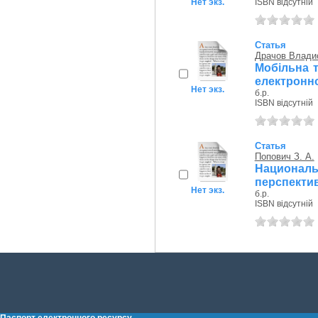
Нет экз.
ISBN відсутній
Статья
Драчов Влади
Мобільна т
електронно
Нет экз.
б.р.
ISBN відсутній
Статья
Попович З. А.
Национал
перспекти
Нет экз.
б.р.
ISBN відсутній