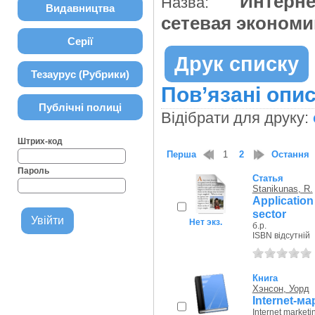
Интерне
Назва:
Видавництва
сетевая эконом
Серії
Друк списку
Тезаурус (Рубрики)
Пов’язані опис
Публічні полиці
Відібрати для друку:
Штрих-код
Перша
1
2
Остання
Пароль
Статья
Stanikunas, R.
Applicatio
sector
Нет экз.
б.р.
ISBN відсутній
Книга
Хэнсон, Уорд
Internet-м
Internet marketi