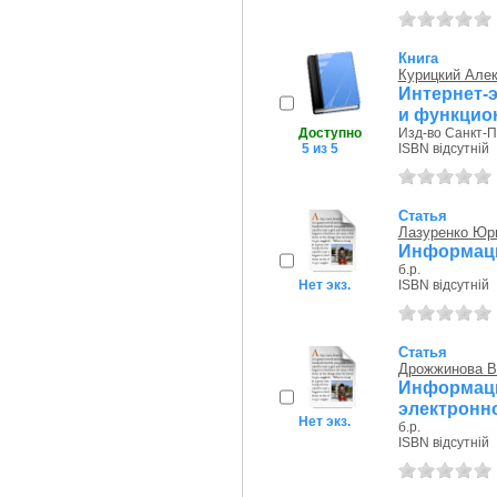
Книга
Курицкий Але
Интернет-
и функцио
Доступно
Изд-во Санкт-Пе
5 из 5
ISBN відсутній
Статья
Лазуренко Юр
Информаци
б.р.
Нет экз.
ISBN відсутній
Статья
Дрожжинова В
Информац
электронно
Нет экз.
б.р.
ISBN відсутній