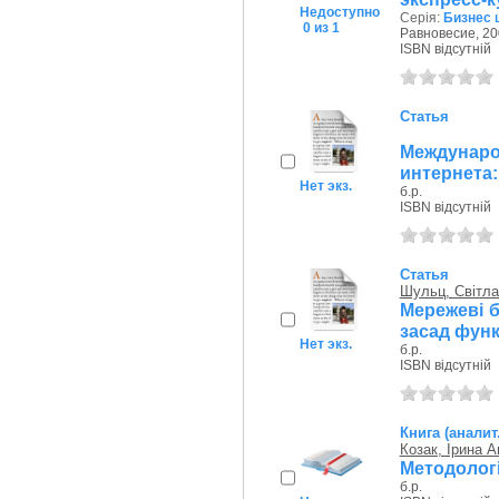
Недоступно
Серія:
Бизнес 
0 из 1
Равновесие, 20
ISBN відсутній
Статья
Междуна
интернета
Нет экз.
б.р.
ISBN відсутній
Статья
Шульц, Світла
Мережеві б
засад фун
Нет экз.
б.р.
ISBN відсутній
Книга (аналит
Козак, Ірина А
Методологі
б.р.