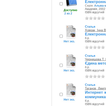
Електронна
Серія:
Альма-
Академія, 2002 
Доступно
ISBN відсутній
2 из 2
Статья
Ховрак, Інна В
Електронна
б.р.
Нет экз.
ISBN відсутній
Статья
Чернишова Т. 
Єдина мет
б.р.
Нет экз.
ISBN відсутній
Статья
Таганов, Дмит
Интернет 
коммуника
Нет экз.
б.р.
ISBN відсутній