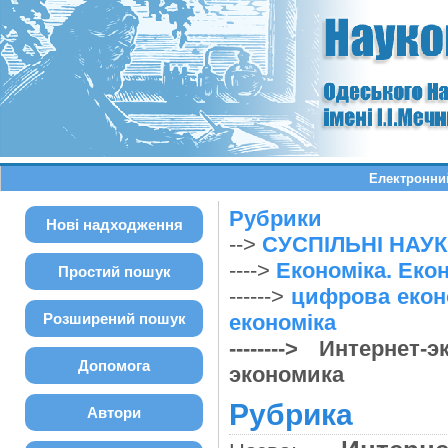
Електронний
Рубрики
Нові надходження
-->
СУСПІЛЬНІ НАУ
---->
Економіка. Екон
Простий пошук
------>
цифрова еконо
Розширений пошук
економіка
--------> Интерне
Допомога
экономика
Рубрика
Автори