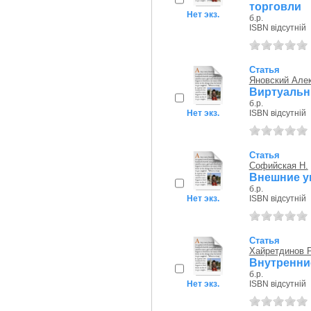
торговли
Нет экз.
б.р.
ISBN відсутній
Статья
Яновский Але
Виртуальн
б.р.
Нет экз.
ISBN відсутній
Статья
Софийская Н.
Внешние у
б.р.
Нет экз.
ISBN відсутній
Статья
Хайретдинов Р
Внутренни
б.р.
Нет экз.
ISBN відсутній