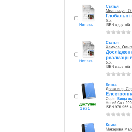
Статья
Мельничук, О.
Глобальні 
б.р.
Нет экз.
ISBN відсутній
Статья
Хамула, Ольга
Досліджен
реалізації 
Нет экз.
б.р.
ISBN відсутній
Книга
Дражниця, Сер
Електронна
Серія:
Вища осв
Новий Світ-2000
Доступно
ISBN 978-966-4
1 из 1
Книга
Макарова Мар