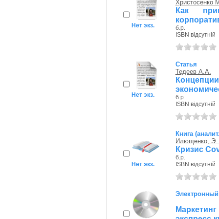
Христосенко М
Как при
корпорати
Нет экз.
б.р.
ISBN відсутній
Статья
Тедеев А.А.
Концепции
экономиче
Нет экз.
б.р.
ISBN відсутній
Книга (аналит
Илющенко, Э.
Кризис Cov
б.р.
Нет экз.
ISBN відсутній
Электронный
Маркетинг
экспресс-к