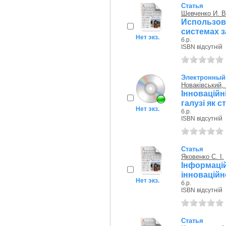
Статья
Шевченко И. В
Использо
системах 
Нет экз.
б.р.
ISBN відсутній
Электронный 
Новаківський, 
Інновацій
галузі як 
Нет экз.
б.р.
ISBN відсутній
Статья
Яковенко С. І.
Інформаці
інноваційн
Нет экз.
б.р.
ISBN відсутній
Статья