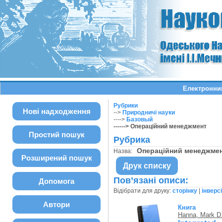
Електронний
Рубрики
Нові надходження
-->
Природничі науки
---->
Базовый
------> Операційний менеджмент
Простий пошук
Рубрика
Операційний менеджм
Назва:
Розширений пошук
Друк списку
Пов’язані описи:
Допомога
Відібрати для друку:
сторінку
|
інверс
Автори
Книга
Hanna, Mark D