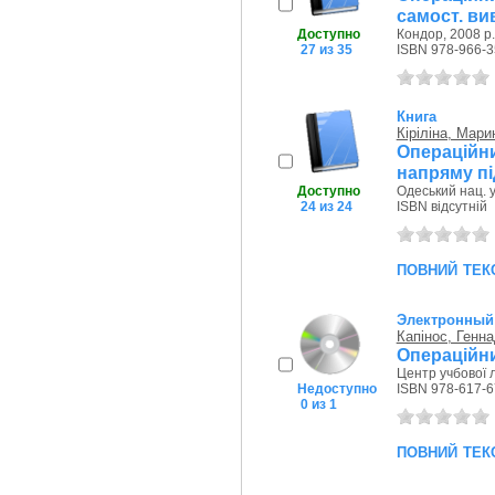
самост. ви
Доступно
Кондор, 2008 р.
27 из 35
ISBN 978-966-3
Книга
Кіріліна, Мари
Операційни
напряму пі
Доступно
Одеський нац. у
24 из 24
ISBN відсутній
повний тек
Электронный
Капінос, Генна
Операційни
Центр учбової л
Недоступно
ISBN 978-617-6
0 из 1
повний тек