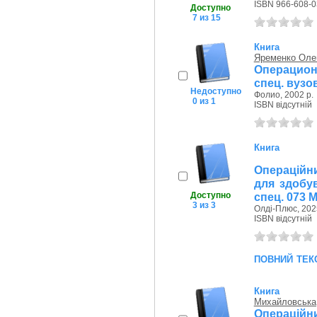
ISBN 966-608-0
Доступно
7 из 15
Книга
Яременко Оле
Операцион
спец. вузо
Недоступно
Фолио, 2002 р.
0 из 1
ISBN відсутній
Книга
Операційни
для здобув
Доступно
спец. 073 
3 из 3
Олді-Плюс, 202
ISBN відсутній
повний тек
Книга
Михайловська
Операційн