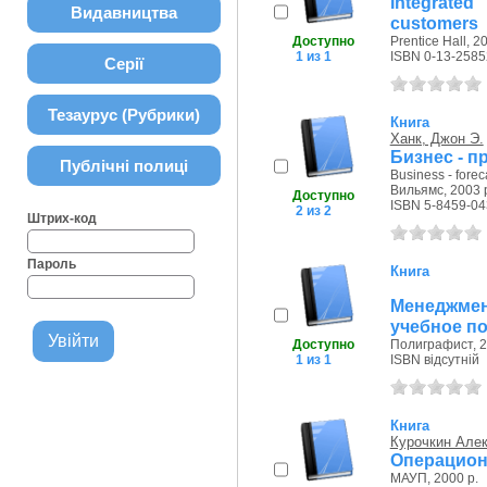
Integrate
Видавництва
customers
Доступно
Prentice Hall, 2
1 из 1
ISBN 0-13-2585
Серії
Тезаурус (Рубрики)
Книга
Ханк, Джон Э.
Бизнес - п
Публічні полиці
Business - forec
Вильямс, 2003 
Доступно
ISBN 5-8459-04
2 из 2
Штрих-код
Пароль
Книга
Менеджме
учебное п
Доступно
Полиграфист, 2
1 из 1
ISBN відсутній
Книга
Курочкин Але
Операцион
МАУП, 2000 р.