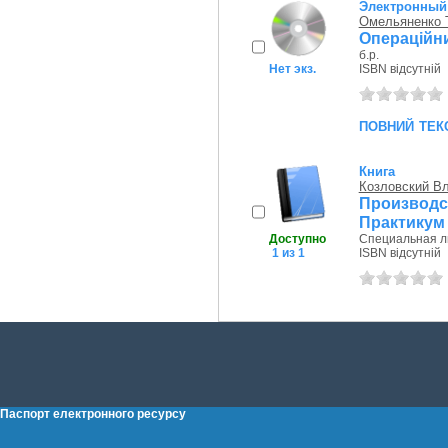
Электронный
Омельяненко Т
Операційн
б.р.
Нет экз.
ISBN відсутній
повний тек
Книга
Козловский В
Производ
Практикум
Доступно
Специальная ли
1 из 1
ISBN відсутній
Паспорт електронного ресурсу