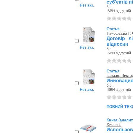
суб'єктів 
Нет экз.
б.р.
ISBN відсутній
Статья
Тимофєєва Г. 
Договір л
відносин
Нет экз.
б.р.
ISBN відсутній
Статья
Газман, Викто
Инновацио
б.р.
Нет экз.
ISBN відсутній
повний тек
Книга (аналит
Хиони Г.
Использов