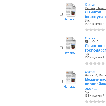
Статья
Рекова, Натал
Лізинго
інвестуван
Нет экз.
б.р.
ISBN відсутній
Статья
Біла О. Г.
Лізинг-як
господарс
Нет экз.
б.р.
ISBN відсутній
Статья
Часовой, Вал
Междунар
европейск
Нет экз.
экон...
б.р.
ISBN відсутній