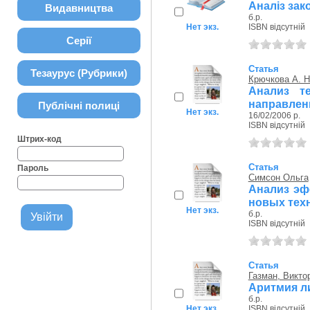
Аналіз зак
Видавництва
б.р.
Нет экз.
ISBN відсутній
Серії
Статья
Тезаурус (Рубрики)
Крючкова А. Н
Анализ т
направлени
Публічні полиці
Нет экз.
16/02/2006 р.
ISBN відсутній
Штрих-код
Статья
Пароль
Симсон Ольга
Анализ эф
новых тех
Нет экз.
б.р.
ISBN відсутній
Статья
Газман, Викто
Аритмия л
б.р.
Нет экз.
ISBN відсутній