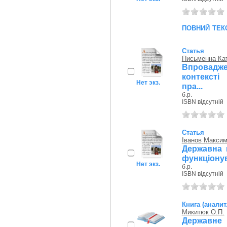
повний тек
Статья
Письменна Ка
Впровадже
контексті
Нет экз.
пра...
б.р.
ISBN відсутній
Статья
Іванов Макси
Державна 
функціонув
Нет экз.
б.р.
ISBN відсутній
Книга (аналит
Микитюк О.П.
Державне