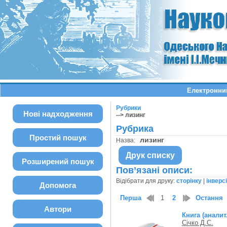
Електронний
Рубрики
Нові надходження
--> лизинг
Рубрика
Простий пошук
лизинг
Назва:
Друк списку
Розширений пошук
Пов’язані описи:
Відібрати для друку:
сторінку
|
інверс
Допомога
Перша
1
2
Остання
Автори
Книга (аналит
Січко Д.С.