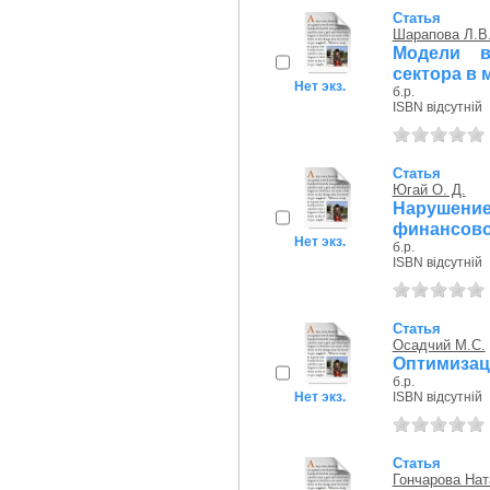
Статья
Шарапова Л.В
Модели в
сектора в 
Нет экз.
б.р.
ISBN відсутній
Статья
Югай О. Д.
Нарушен
финансово
Нет экз.
б.р.
ISBN відсутній
Статья
Осадчий М.С.
Оптимизац
б.р.
Нет экз.
ISBN відсутній
Статья
Гончарова Нат