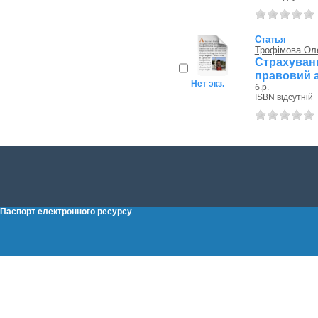
Статья
Трофімова Ол
Страхуван
правовий 
Нет экз.
б.р.
ISBN відсутній
Паспорт електронного ресурсу