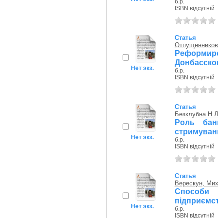
б.р.
ISBN відсутній
Статья
Отпущенников
Реформи
Донбасско
Нет экз.
б.р.
ISBN відсутній
Статья
Безклубна Н.Л
Роль бан
стримуванн
Нет экз.
б.р.
ISBN відсутній
Статья
Верескун, Мих
Способи 
підприємс
Нет экз.
б.р.
ISBN відсутній