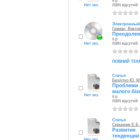
б.р.
Нет экз.
ISBN відсутній
Электронный 
Газман, Викто
Преодолен
б.р.
Нет экз.
ISBN відсутній
повний тек
Статья
Бездітко Ю. М
Проблеми
малого бізн
Нет экз.
б.р.
ISBN відсутній
Статья
Скрынник Е.Б.
Развитие
тенденции
Нет экз.