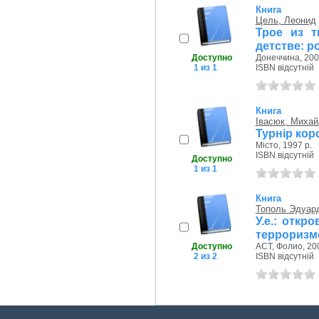
Книга
Цель, Леонид
Трое из т
детстве: р
Доступно
Донеччина, 200
1 из 1
ISBN відсутній
Книга
Івасюк, Михай
Турнір кор
Місто, 1997 р.
ISBN відсутній
Доступно
1 из 1
Книга
Тополь Эдуар
У.е.: отк
терроризм
Доступно
АСТ, Фолио, 200
2 из 2
ISBN відсутній