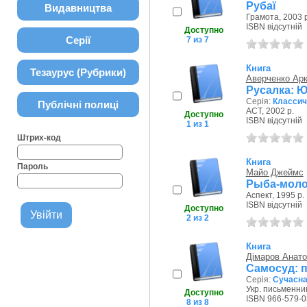
Рубаї
Видавництва
Грамота, 2003 р
ISBN відсутній
Доступно
Серії
7 из 7
Книга
Тезаурус (Рубрики)
Аверченко Ар
Русалка: 
Серія:
Классич
Публічні полиці
АСТ, 2002 р.
Доступно
ISBN відсутній
1 из 1
Штрих-код
Книга
Пароль
Майо Джеймс
Рыба-моло
Аспект, 1995 р.
ISBN відсутній
Доступно
2 из 2
Книга
Дімаров Анато
Самосуд: п
Серія:
Сучасна 
Укр. письменник
Доступно
ISBN 966-579-0
8 из 8