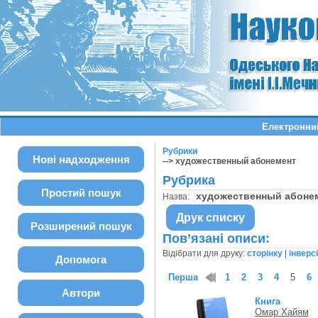
Електронний
Рубрики
Нові надходження
--> художественный абонемент
Рубрика
Простий пошук
художественный абон
Назва:
Друк списку
Розширений пошук
Пов’язані описи:
Відібрати для друку:
сторінку
|
інверс
Допомога
Перша
1
2
3
4
5
6
Автори
Книга
Омар Хайям