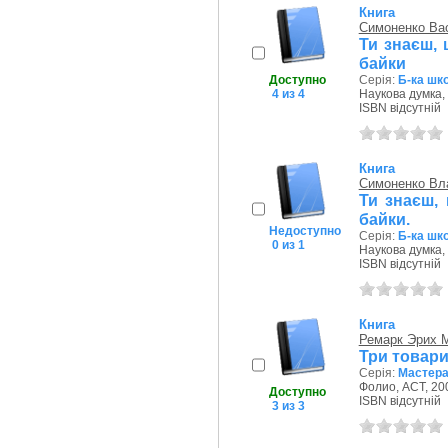
Книга
Симоненко Ва
Ти знаєш, 
байки
Доступно
Серія:
Б-ка шк
4 из 4
Наукова думка, 
ISBN відсутній
Книга
Симоненко Вл
Ти знаєш, 
байки.
Недоступно
Серія:
Б-ка шк
0 из 1
Наукова думка, 
ISBN відсутній
Книга
Ремарк Эрих 
Три товар
Серія:
Мастера
Фолио, АСТ, 200
Доступно
ISBN відсутній
3 из 3