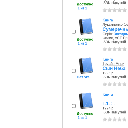
ISBN відсутній
Доступно
1 из 1
Книга
Лукьяненко С
Сумеречны
Серія:
Звездны
Фолио, АСТ, Ерм
Доступно
ISBN відсутній
1 из 1
Книга
Труайя Анри
Сын Неба
1996 р.
Нет экз.
ISBN відсутній
Книга
Т.1. : .
1994 р.
ISBN відсутній
Доступно
1 из 1