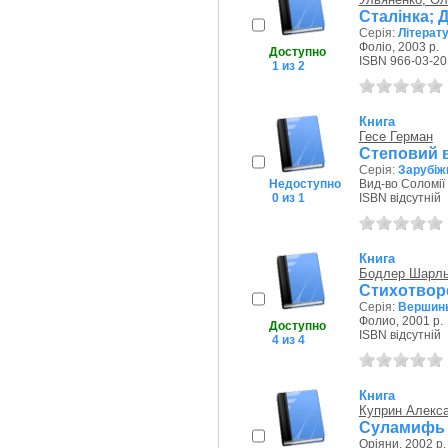
Сталінка; 
Серія:
Літерат
Фоліо, 2003 р.
Доступно
ISBN 966-03-20
1 из 2
Книга
Гесе Герман
Степовий 
Серія:
Зарубіж
Недоступно
Вид-во Соломії 
0 из 1
ISBN відсутній
Книга
Бодлер Шарл
Стихотворе
Серія:
Вершины
Фолио, 2001 р.
Доступно
ISBN відсутній
4 из 4
Книга
Куприн Алекс
Суламифь
Оріяни, 2002 р.