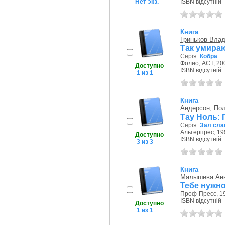
Нет экз.
ISBN відсутній
Книга
Гриньков Вла
Так умира
Серія:
Кобра
Фолио, АСТ, 200
Доступно
ISBN відсутній
1 из 1
Книга
Андерсон, По
Тау Ноль: П
Серія:
Зал сла
Альтерпрес, 19
Доступно
ISBN відсутній
3 из 3
Книга
Малышева Ан
Тебе нужн
Проф-Пресс, 19
ISBN відсутній
Доступно
1 из 1