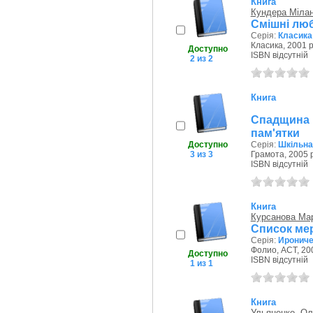
Книга
Кундера Міла
Смішні лю
Серія:
Класика
Класика, 2001 р
Доступно
ISBN відсутній
2 из 2
Книга
Спадщина 
пам'ятки
Доступно
Серія:
Шкільна
3 из 3
Грамота, 2005 р
ISBN відсутній
Книга
Курсанова Ма
Список ме
Серія:
Ирониче
Фолио, АСТ, 200
Доступно
ISBN відсутній
1 из 1
Книга
Ульяненко, Ол