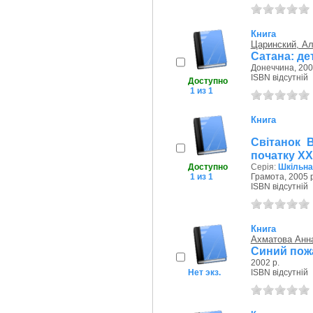
Книга
Царинский, А
Сатана: д
Донеччина, 200
ISBN відсутній
Доступно
1 из 1
Книга
Світанок В
початку ХХ
Доступно
Серія:
Шкільна
1 из 1
Грамота, 2005 р
ISBN відсутній
Книга
Ахматова Анн
Синий пож
2002 р.
Нет экз.
ISBN відсутній