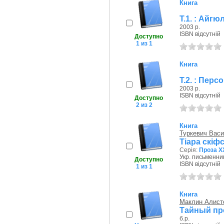
Книга
Т.1. : Айгю
2003 р.
ISBN відсутній
Доступно
1 из 1
Книга
Т.2. : Пер
2003 р.
ISBN відсутній
Доступно
2 из 2
Книга
Туркевич Вас
Тіара скіфс
Серія:
Проза Х
Укр. письменник
Доступно
ISBN відсутній
1 из 1
Книга
Маклин Алист
Тайный пр
б.р.