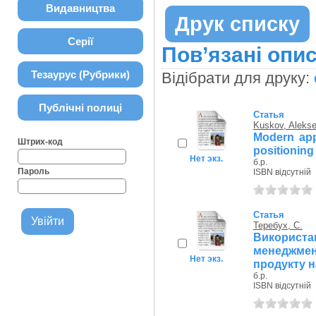
Видавництва
Друк списку
Серії
Пов’язані опис
Тезаурус (Рубрики)
Відібрати для друку:
Публічні полиці
Статья
Kuskov, Aleks
Modern app
Штрих-код
positioning 
Нет экз.
б.р.
Пароль
ISBN відсутній
Статья
Теребух, С.
Викорис
менеджмен
Нет экз.
продукту на
б.р.
ISBN відсутній