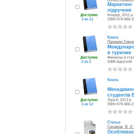
Маркетинг 
підручник
Доступно
Кондор, 2011 р.
3 из 12
ISBN 978-966-3
Книга
Папирян Гевор
Междунаро
в туризме
Доступно
Финансы и стат
2 из 2
ISBN відсутній
Книга
Менеджмен
студентів 
Доступно
Ліра-К, 2013 р.
3 из 12
ISBN 978-966-2
Статья
Сахаров, В. Є.
Особливос