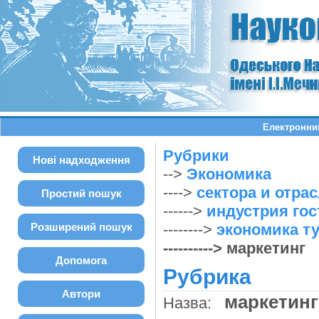
Електронний
Рубрики
Нові надходження
-->
Экономика
---->
сектора и отра
Простий пошук
------>
индустрия гос
Розширений пошук
-------->
экономика т
----------> маркетинг
Допомога
Рубрика
Автори
маркетин
Назва: