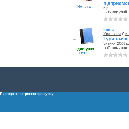
підприємст
Нет экз.
б.р.
ISBN відсутній
Книга
Холловей Дж.
Туристиче
Знання, 2008 р.
ISBN відсутній
Доступно
1 из 1
Паспорт електронного ресурсу