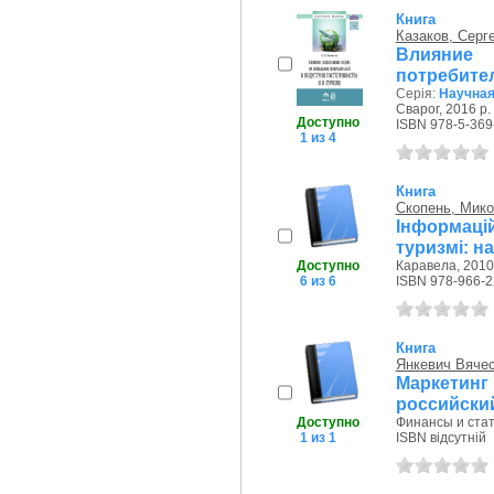
Книга
Казаков, Серг
Влияние
потребител
Серія:
Научна
Сварог, 2016 р.
Доступно
ISBN 978-5-369
1 из 4
Книга
Скопень, Мик
Інформаці
туризмі: н
Доступно
Каравела, 2010
6 из 6
ISBN 978-966-2
Книга
Янкевич Вяче
Маркетин
российски
Доступно
Финансы и стат
1 из 1
ISBN відсутній