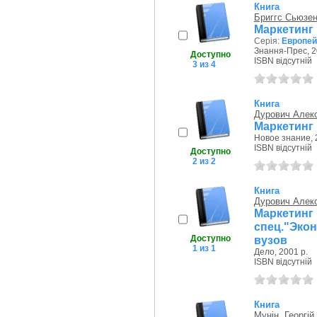
Книга
Бриггс Сьюзе
Маркетинг 
Серія:
Европей
Знання-Прес, 2
Доступно
ISBN відсутній
3 из 4
Книга
Дурович Алек
Маркетинг 
Новое знание, 
ISBN відсутній
Доступно
2 из 2
Книга
Дурович Алек
Маркетин
спец."Эко
Доступно
вузов
1 из 1
Дело, 2001 р.
ISBN відсутній
Книга
Мунін, Георгій