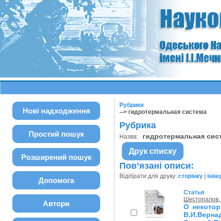
Рубрики
Нові надходження
--> гидротермальная система
Рубрика
Простий пошук
гидротермальная си
Назва:
Друк списку
Розширений пошук
Пов’язані описи:
Відібрати для друку:
сторінку
|
інве
Допомога
Статья
Шестопалов, 
Автори
О некото
В.И.Вер