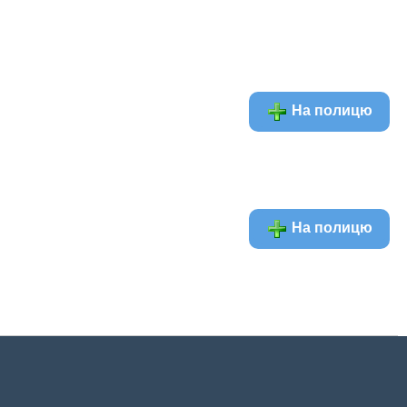
На полицю
На полицю