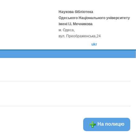
Наукова бібліотека
Одеського Національного університету
імені І.І. Мечникова
м. Одеса,
вул. Преображенська,24
ukr
На полицю