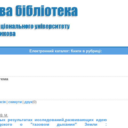
Електронний каталог: Книги в рубриці:
стема
рсія
|
скинути
|
друк
(
0
)
В. М.
рых результатах исследований,развивающих идею
надского о "газовом дыхании" Земли :