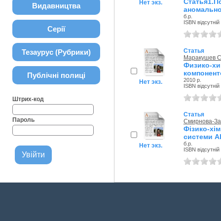
Статья1.
Нет экз.
Видавництва
аномально
б.р.
ISBN відсутній
Серії
Статья
Тезаурус (Рубрики)
Маракушев С.
Физико-хи
компонент
Публічні полиці
2010 р.
Нет экз.
ISBN відсутній
Штрих-код
Статья
Пароль
Смирнова-Зам
Фізико-х
системи A
б.р.
Нет экз.
ISBN відсутній