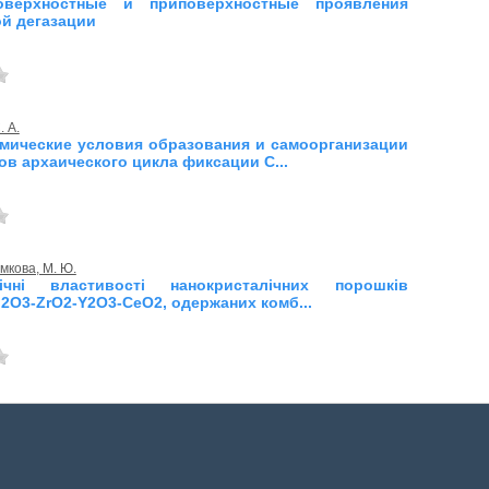
Поверхностные и приповерхностные проявления
й дегазации
 А.
мические условия образования и самоорганизации
ов архаического цикла фиксации С...
кова, М. Ю.
імічні властивості нанокристалічних порошків
l2O3-ZrO2-Y2O3-CeO2, одержаних комб...