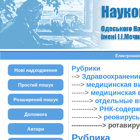
Електронний
Рубрики
Нові надходження
-->
Здравоохранение
---->
медицинская ви
Простий пошук
------>
медицинская 
Розширений пошук
-------->
отдельные в
---------->
РНК-содерж
Допомога
------------>
реовирус
--------------> ротави
Автори
Рубрика