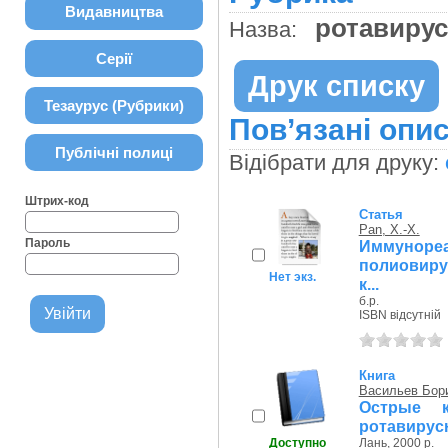
Видавництва
ротавир
Назва:
Серії
Друк списку
Тезаурус (Рубрики)
Пов’язані опис
Публічні полиці
Відібрати для друку:
Штрих-код
Статья
Pan, X.-X.
Пароль
Иммуноре
полиовиру
Нет экз.
к...
б.р.
ISBN відсутній
Книга
Васильев Бор
Острые к
ротавирус
Доступно
Лань, 2000 р.