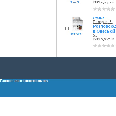
3 из 3
ISBN відсутній
Статья
Гончаров, В.
Розповсюд
в Одеській
Нет экз.
б.р.
ISBN відсутній
Паспорт електронного ресурсу