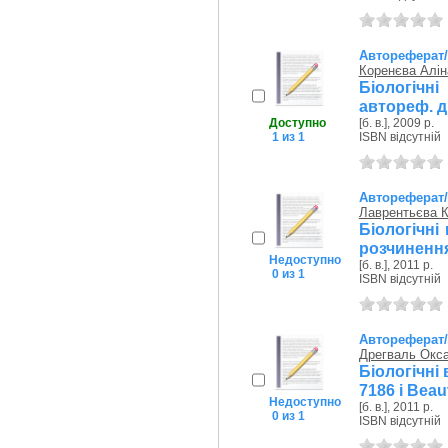
Автореферат
Коренєва Алін
Біологічн
автореф. ди
Доступно
[б. в.], 2009 р.
1 из 1
ISBN відсутній
Автореферат
Лаврентьєва К
Біологічні
розчинення
Недоступно
[б. в.], 2011 р.
0 из 1
ISBN відсутній
Автореферат
Дрегваль Окса
Біологічні 
7186 і Beau
Недоступно
[б. в.], 2011 р.
0 из 1
ISBN відсутній