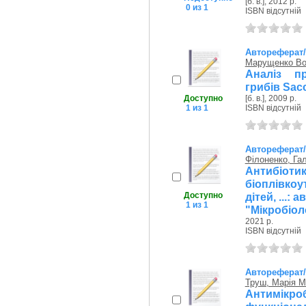
[б. в.], 2012 р.
0 из 1
ISBN відсутній
Автореферат
Марущенко Во
Аналіз п
грибів Sac
Доступно
[б. в.], 2009 р.
1 из 1
ISBN відсутній
Автореферат
Філоненко, Га
Антибіот
біоплівко
Доступно
дітей, ...: 
1 из 1
"Мікробіол
2021 р.
ISBN відсутній
Автореферат
Труш, Марія М
Антимік