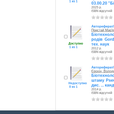
1 из 1
03.00.20 "Б
2025 р.
ISBN відсутній
Автореферат
Пристай Мар'я
Біотехнол
родів Gord
Доступно
тех. наук
1 из 1
2012 р.
ISBN відсутній
Автореферат
Єрохін, Волод
Біотехнол
штаму Pse
Недоступно
дис. ... кан
0 из 1
2014 р.
ISBN відсутній