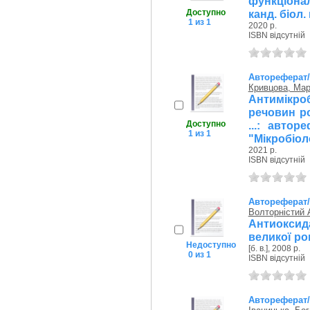
функціонал
Доступно
канд. біол.
1 из 1
2020 р.
ISBN відсутній
Автореферат
Кривцова, Мар
Антимікро
речовин р
Доступно
...: авторе
1 из 1
"Мікробіол
2021 р.
ISBN відсутній
Автореферат
Волторністий
Антиокси
великої ро
Недоступно
[б. в.], 2008 р.
0 из 1
ISBN відсутній
Автореферат