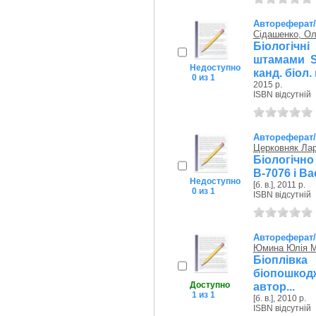
Автореферат
Сідашенко, Ол
Біологічн
штамами St
Недоступно
канд. біол.
0 из 1
2015 р.
ISBN відсутній
Автореферат
Церковняк Лар
Біологічно
В-7076 і Bac
Недоступно
[б. в.], 2011 р.
0 из 1
ISBN відсутній
Автореферат
Юмина Юлія М
Біоплівк
біопошкод
Доступно
автор...
1 из 1
[б. в.], 2010 р.
ISBN відсутній