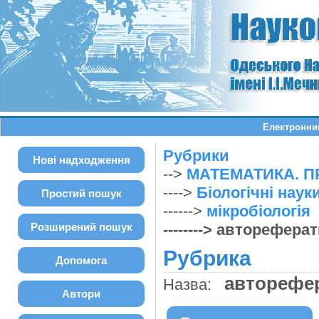
Електронний
Рубрики
Нові надходження
-->
МАТЕМАТИКА. П
---->
Біологічні наук
Простий пошук
------>
мікробіологія
Розширений пошук
--------> автореферат
Рубрика
Допомога
авторефер
Назва:
Автори