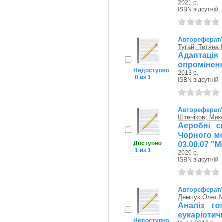
2021 р.
ISBN відсутній
Автореферат
Тугай, Тетяна 
Адаптація
опромінення
Недоступно
2013 р.
0 из 1
ISBN відсутній
Автореферат
Штеніков, Ми
Аеробні с
Чорного мор
Доступно
03.00.07 "М
1 из 1
2020 р.
ISBN відсутній
Автореферат
Демчук Олег 
Аналіз го
еукаріотичн
Недоступно