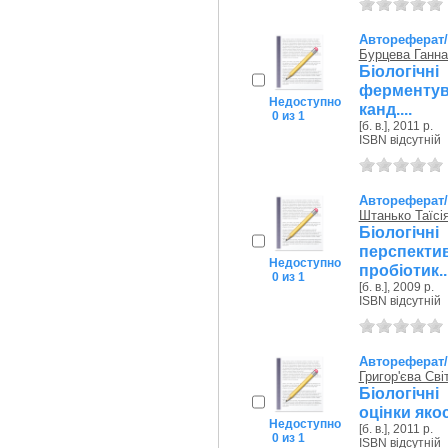
Автореферат
Бурцева Ганн
Біологіч
ферментув
Недоступно
канд....
0 из 1
[б. в.], 2011 р.
ISBN відсутній
Автореферат
Штанько Таїсія
Біологічн
перспек
Недоступно
пробіотик..
0 из 1
[б. в.], 2009 р.
ISBN відсутній
Автореферат
Григор'єва Св
Біологічн
оцінки якос
Недоступно
[б. в.], 2011 р.
0 из 1
ISBN відсутній