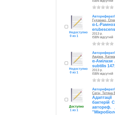
ISBN відсутній
Автореферат
Гудзенко, Оле
α-L-Рамноз
erubescens:
Недоступно
2013 р.
0 из 1
ISBN відсутній
Автореферат
Авдіюк, Катер
α-Амілази A
subtilis 147
Недоступно
2013 р.
0 из 1
ISBN відсутній
Автореферат
Сегін, Тетяна 
Адаптаці
бактерій C
Доступно
автореф. д
1 из 1
"Мікробіоло