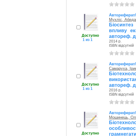
Автореферат
Мухліс, Абеда
Біосинтез
впливу екз
Доступно
автореф. ди
1 из 1
2014 р.
ISBN відсутній
Автореферат
Самаруха, Іри
Біотехнол
використан
Доступно
автореф. ди
1 из 1
2016 р.
ISBN відсутній
Автореферат
Мошинець, Ол
Біотехно
особлив
Доступно
грамнегатив