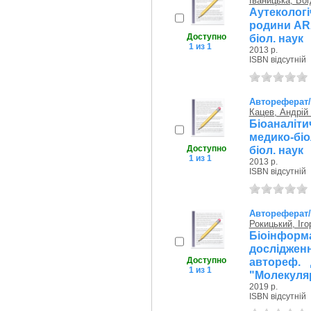
Іваницька, Бо
Аутеколог
родини ARA
Доступно
біол. наук
1 из 1
2013 р.
ISBN відсутній
Автореферат
Кацев, Андрій
Біоаналіти
медико-біо
Доступно
біол. наук
1 из 1
2013 р.
ISBN відсутній
Автореферат
Рокицький, Іг
Біоінформ
дослідженн
Доступно
автореф. д
1 из 1
"Молекуля
2019 р.
ISBN відсутній