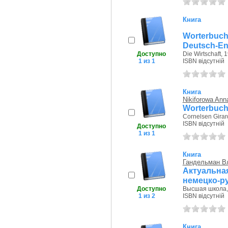
Книга
Worterbuch
Deutsch-En
Доступно
Die Wirtschaft, 
1 из 1
ISBN відсутній
Книга
Nikiforowa An
Worterbuch
Cornelsen Girar
ISBN відсутній
Доступно
1 из 1
Книга
Гандельман В
Актуальн
немецко-р
Доступно
Высшая школа, 
1 из 2
ISBN відсутній
Книга