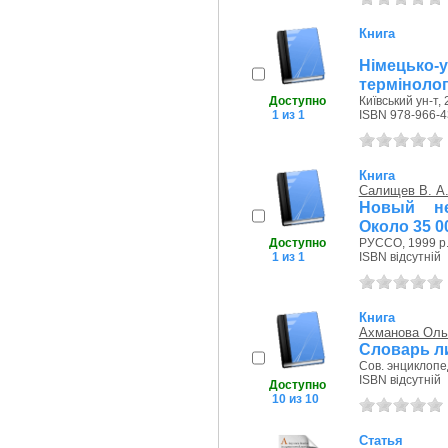
Книга
Німецько
термінолог
Доступно
Київський ун-т, 
1 из 1
ISBN 978-966-4
Книга
Салищев В. А
Новый не
Около 35 0
Доступно
РУССО, 1999 р
1 из 1
ISBN відсутній
Книга
Ахманова Оль
Словарь л
Сов. энциклопе
ISBN відсутній
Доступно
10 из 10
Статья