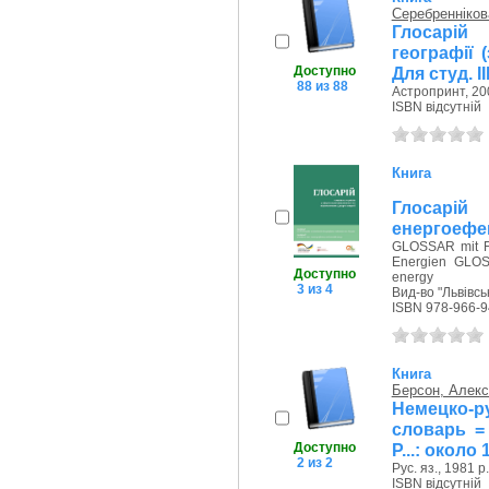
Серебренніков
Глосарій 
географії 
Доступно
Для студ. II
88 из 88
Астропринт, 20
ISBN відсутній
Книга
Глосар
енергоефек
GLOSSAR mit Fa
Energien GLOSS
Доступно
energy
3 из 4
Вид-во "Львівсь
ISBN 978-966-9
Книга
Берсон, Алек
Немецко-
словарь = 
Доступно
P...: около
2 из 2
Рус. яз., 1981 р.
ISBN відсутній