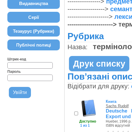
---------------->
предмет
Видавництва
------------------>
семант
-------------------->
лекси
Серії
----------------------
Тезаурус (Рубрики)
Рубрика
терміноло
Публічні полиці
Назва:
Штрих-код
Друк списку
Пароль
Пов’язані опис
Відібрати для друку:
Книга
Sachs Rudolf
Deutsche 
Export und
Доступно
Hueber, 1996 р.
1 из 1
ISBN відсутній