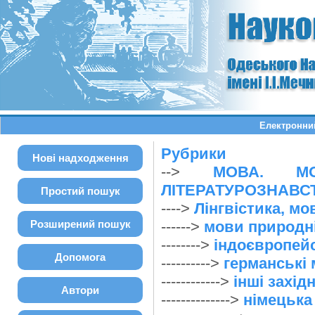
Електронний
Рубрики
Нові надходження
-->
МОВА. МО
ЛІТЕРАТУРОЗНАВС
Простий пошук
---->
Лінгвістика, м
Розширений пошук
------>
мови природні
-------->
індоєвропей
Допомога
---------->
германські
------------>
інші захід
Автори
-------------->
німецька