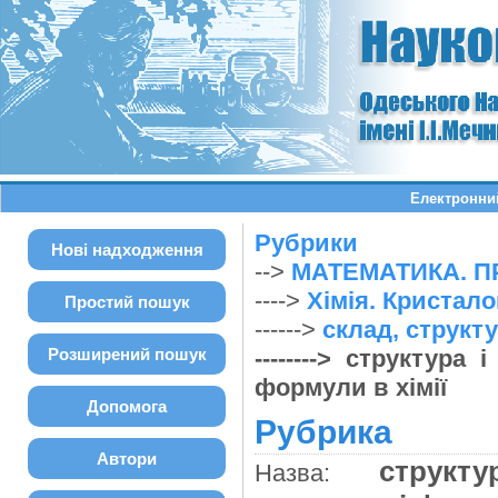
Електронний
Рубрики
Нові надходження
-->
МАТЕМАТИКА. П
---->
Хімія. Кристало
Простий пошук
------>
склад, структур
Розширений пошук
--------> структура
формули в хімії
Допомога
Рубрика
Автори
структу
Назва: