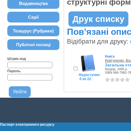
структурні форм
Видавництва
Друк списку
Серії
Пов’язані опис
Тезаурус (Рубрики)
Відібрати для друку:
Публічні полиці
Книга
Штрих-код
Ковтуненко, Во
Загальна сте
Кондор, 2005 р.
Пароль
ISBN 966-7982-78
Недоступно
0 из 22
Паспорт електронного ресурсу