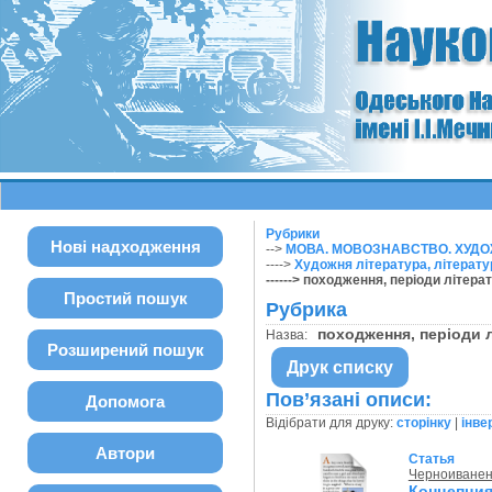
Рубрики
Нові надходження
-->
МОВА. МОВОЗНАВСТВО. ХУДОЖ
---->
Художня література, літерат
------> походження, періоди літера
Простий пошук
Рубрика
походження, періоди 
Назва:
Розширений пошук
Друк списку
Пов’язані описи:
Допомога
Відібрати для друку:
сторінку
|
інве
Автори
Статья
Черноиванен
Концепци