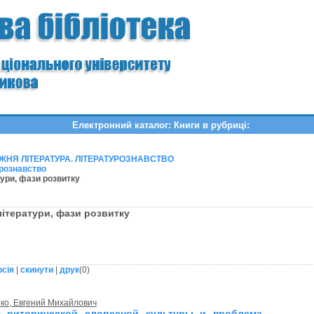
Електронний каталог: Книги в рубриці:
НЯ ЛІТЕРАТУРА. ЛІТЕРАТУРОЗНАВСТВО
урознавство
тури, фази розвитку
літератури, фази розвитку
рсія
|
скинути
|
друк
(
0
)
ко, Евгений Михайлович
я риторической словесной культуры и проблема