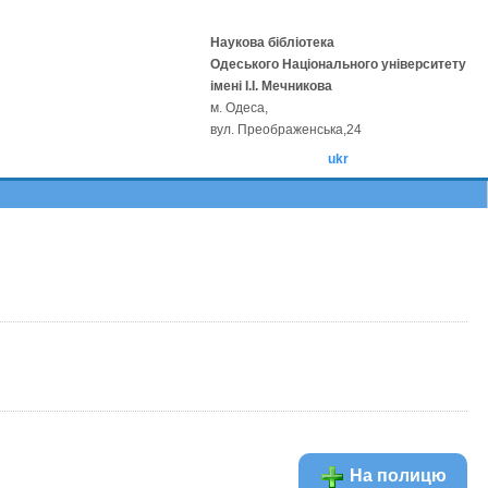
Наукова бібліотека
Одеського Національного університету
імені І.І. Мечникова
м. Одеса,
вул. Преображенська,24
ukr
На полицю