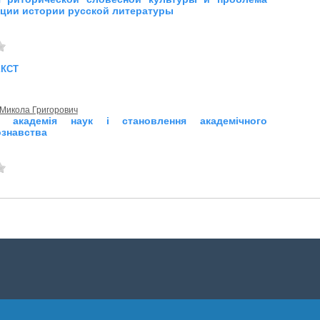
ции истории русской литературы
екст
 Микола Григорович
ка академія наук і становлення академічного
ознавства