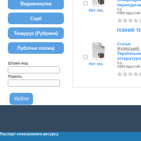
Видавництва
периодиза
б.р.
Нет экз.
ISBN відсутній
Серії
повний т
Тезаурус (Рубрики)
Статья
Публічні полиці
Жулинський,
Українсь
літератур
б.р.
Штрих-код
Нет экз.
ISBN відсутній
Пароль
Паспорт електронного ресурсу