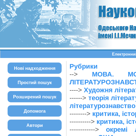
Електронний
Рубрики
Нові надходження
-->
МОВА. МО
ЛІТЕРАТУРОЗНАВС
Простий пошук
---->
Художня літера
Розширений пошук
------>
теорія літерат
літературознавство
Допомога
-------->
критика, іст
---------->
критика, іс
Автори
------------>
окремі 