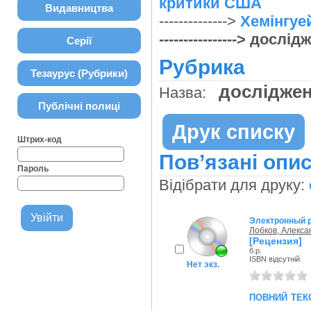
критики США
Видавництва
-------------->
Хемінгуе
----------------> дос
Серії
Рубрика
Тезаурус (Рубрики)
досліджен
Назва:
Публічні полиці
Друк списку
Штрих-код
Пов’язані опис
Пароль
Відібрати для друку:
Электронный р
Лобков, Алекса
[Рецензия]
б.р.
ISBN відсутній
Нет экз.
повний тек