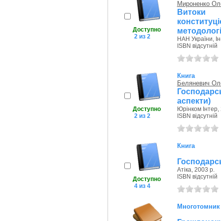
Мироненко Ол
Витоки
конститу
Доступно
методологі
2 из 2
НАН України, Ін
ISBN відсутній
Книга
Беляневич Оле
Господарс
аспекти)
Доступно
Юрінком Інтер, 
2 из 2
ISBN відсутній
Книга
Господарськ
Атіка, 2003 р.
ISBN відсутній
Доступно
4 из 4
Многотомник