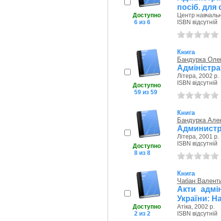
посіб. для 
Доступно
Центр навчально
6 из 6
ISBN відсутній
Книга
Бандурка Оле
Адміністра
Літера, 2002 р.
ISBN відсутній
Доступно
59 из 59
Книга
Бандурка Але
Администр
Літера, 2001 р.
ISBN відсутній
Доступно
8 из 8
Книга
Чабан Валент
Акти адмін
України: Н
Доступно
Атіка, 2002 р.
2 из 2
ISBN відсутній