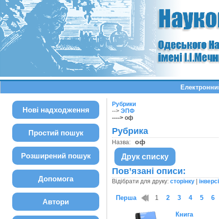
Електронний
Рубрики
Нові надходження
-->
ЭПФ
----> оф
Рубрика
Простий пошук
оф
Назва:
Розширений пошук
Друк списку
Пов’язані описи:
Допомога
Відібрати для друку:
сторінку
|
інверс
Перша
1
2
3
4
5
6
Автори
Книга