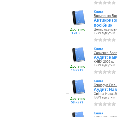
Книга
Василенко Ва
Антикризо
посібник
Доступно
Центр навчально
3 из 3
ISBN відсутній
Книга
Савченко Вол
Аудит: навч
КНЕУ, 2002 р.
ISBN відсутній
Доступно
16 из 19
Книга
Гончарук Яків
Аудит: Навч
Оріяна-Нова, 2
ISBN відсутній
Доступно
58 из 79
Книга