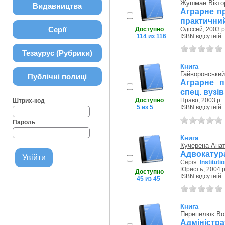
Жушман Вікто
Видавництва
Аграрне пр
практичний
Серії
Доступно
Одіссей, 2003 р
114 из 116
ISBN відсутній
Тезаурус (Рубрики)
Книга
Гайворонськи
Публічні полиці
Аграрне п
спец. вузів
Доступно
Право, 2003 р.
Штрих-код
5 из 5
ISBN відсутній
Пароль
Книга
Кучерена Анат
Адвокатур
Серія:
Instituti
Юристъ, 2004 р
Доступно
ISBN відсутній
45 из 45
Книга
Перепелюк Во
Адміністр