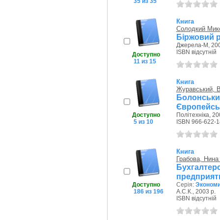
35 из 35
Книга
Солодкий Мик
Біржовий р
Джерела-М, 200
ISBN відсутній
Доступно
11 из 15
Книга
Журавський, В
Болонськи
Європейськ
Доступно
Політехніка, 20
5 из 10
ISBN 966-622-1
Книга
Грабова, Нина
Бухгалтер
предприяти
Доступно
Серія:
Экономи
186 из 196
А.С.К., 2003 р.
ISBN відсутній