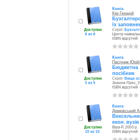
Книга
Кім Генадій
Бухгалтерс
їх заповнен
Доступно
Серія:
Бухгалт
8 из 8
Центр навчально
ISBN відсутній
Книга
Пасічник Юрій
Бюджетна с
посібник
Доступно
Серія:
Вища осв
5 из 5
Знання-Прес, 2
ISBN відсутній
Книга
Демківський А
Вексельний
екон. вузів 
Доступно
Віра-Р, 2003 р.
10 из 10
ISBN відсутній