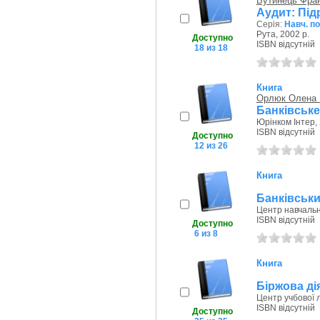
Бутинець Фра
Аудит: Підр
Серія:
Навч. по
Рута, 2002 р.
Доступно
ISBN відсутній
18 из 18
Книга
Орлюк Олена 
Банківське
Юрінком Інтер, 
ISBN відсутній
Доступно
12 из 26
Книга
Банківський
Центр навчально
ISBN відсутній
Доступно
6 из 8
Книга
Біржова дія
Центр учбової л
ISBN відсутній
Доступно