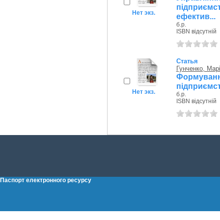
підприєм
Нет экз.
ефектив...
б.р.
ISBN відсутній
Статья
Гунченко, Мар
Формува
підприємст
Нет экз.
б.р.
ISBN відсутній
Паспорт електронного ресурсу