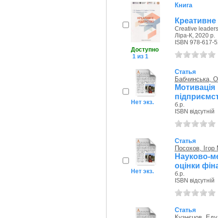
Книга
Креативне л
Creative leader
Ліра-К, 2020 р.
ISBN 978-617-5
Доступно
1 из 1
Статья
Бабчинська, О.
Мотивація
підприємст
Нет экз.
б.р.
ISBN відсутній
Статья
Посохов, Ігор
Науково-ме
оцінки фін
Нет экз.
б.р.
ISBN відсутній
Статья
Кузнєцов, Еду