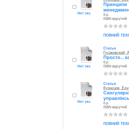
Принципи 
менеджмен
Нет экз.
б.р.
ISBN відсутній
повний тек
Статья
Гусаковский, 
Просто... 
б.р.
Нет экз.
ISBN відсутній
Статья
Кузнєцов, Еду
Сингулярн
управлінсь
Нет экз.
б.р.
ISBN відсутній
повний тек