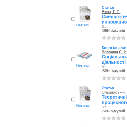
Статья
Ежов, Г. П.
Синергети
инновацио
Нет экз.
б.р.
ISBN відсутній
Книга (аналит
Вовканич С. Й
Соціально
діяльності
Нет экз.
б.р.
ISBN відсутній
Статья
Ольшанський,
Теоретичні
процесног
Нет экз.
б.р.
ISBN відсутній