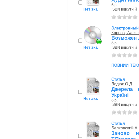
б.р.
Нет экз.
ISBN відсутній
Электронный 
Карпов, Алек
Возможен л
б.р.
Нет экз.
ISBN відсутній
повний тек
Статья
Ладюк О.Д.
Джерела ф
Україні
Нет экз.
б.р.
ISBN відсутній
Статья
Белковский А.
Заново и