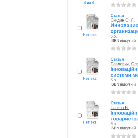
4 из 4
Статья
Скидин О. Л.
Инноваци
организац
Нет экз.
б.р.
ISBN відсутній
Статья
Павлович, Ол
Інноваційн
системи м
Нет экз.
б.р.
ISBN відсутній
Статья
Панков В.
Інноваці
товариств
Нет экз.
б.р.
ISBN відсутній