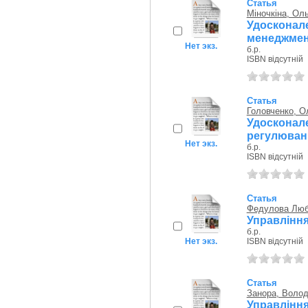
Статья
Міночкіна, Ол
Удоскона
менеджмент
Нет экз.
б.р.
ISBN відсутній
Статья
Головченко, О
Удосконал
регулюванн
Нет экз.
б.р.
ISBN відсутній
Статья
Федулова Лю
Управління
б.р.
Нет экз.
ISBN відсутній
Статья
Занора, Воло
Управлін