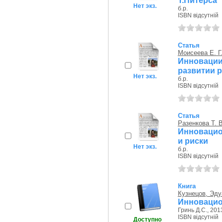
Т.Питерса
Нет экз.
б.р.
ISBN відсутній
Статья
Моисеева Е. Г
Инноваци
развитии 
Нет экз.
б.р.
ISBN відсутній
Статья
Разенкова Т. В
Инновацио
и риски
Нет экз.
б.р.
ISBN відсутній
Книга
Кузнецов, Эд
Инновацио
Гринь Д.С., 2013
ISBN відсутній
Доступно