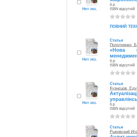
б.р.
Нет экз.
ISBN відсутній
повний тек
Статья
Полотнянко, Б
«Нова н
менеджмен
Нет экз.
б.р.
ISBN відсутній
Статья
Кузнєцов, Еду
Актуаліза
управлінсь
Нет экз.
б.р.
ISBN відсутній
Статья
Рыковский Иг
Аудит инн