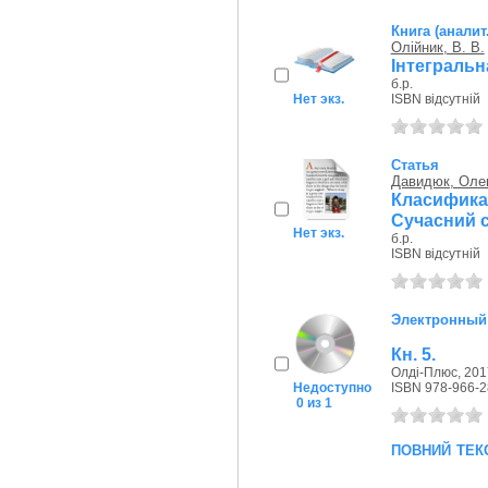
Книга (аналит
Олійник, В. В.
Інтегральн
б.р.
Нет экз.
ISBN відсутній
Статья
Давидюк, Оле
Класифика
Сучасний с
Нет экз.
б.р.
ISBN відсутній
Электронный
Кн. 5.
Олді-Плюс, 201
Недоступно
ISBN 978-966-2
0 из 1
повний тек