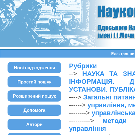
Електронний
Рубрики
Нові надходження
-->
НАУКА ТА ЗНА
ІНФОРМАЦІЯ. Д
Простий пошук
УСТАНОВИ. ПУБЛІКА
Розширений пошук
---->
Загальні питан
------>
управління, 
Допомога
-------->
управлінська
---------->
методи у
Автори
управління