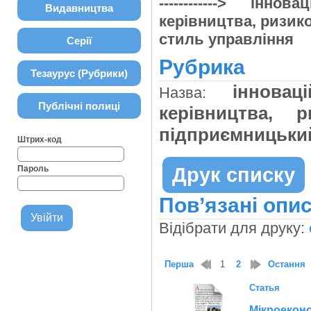
------------> інн
Видавництва
керівництва, ризик
стиль управління
Серії
Рубрика
Тезаурус (Рубрики)
інновац
Назва:
Публічні полиці
керівництва, 
підприємницьки
Штрих-код
Пароль
Друк списку
Пов’язані опис
Відібрати для друку:
Перша
1
2
Остання
Статья
Мікроекон