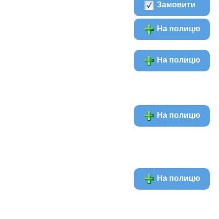
Замовити
На полицю
На полицю
На полицю
На полицю