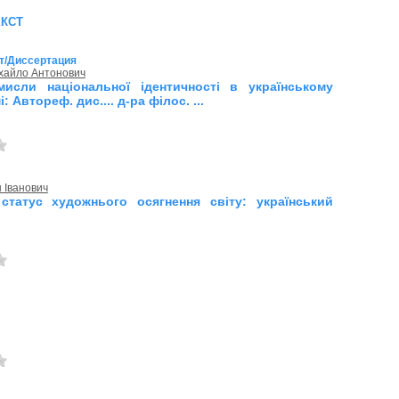
екст
т/Диссертация
хайло Антонович
мисли національної ідентичності в українському
: Автореф. дис.... д-ра філос. ...
 Іванович
статус художнього осягнення світу: український