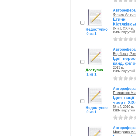
Авторефера
Фінько Антон
Етичні 
Кістяківсь
[б. в.], 2007 р.
Недоступно
ISBN відсутній
0 из 1
Авторефера
Вербова, Рок
Ідеї персо
канд. філо
2013 р.
Доступно
ISBN відсутній
1 из 1
Авторефера
Палагнюк Ми
Ідея наці
чверті XIX-
[б. в.], 2010 р.
Недоступно
ISBN відсутній
0 из 1
Авторефера
Макарова Ал