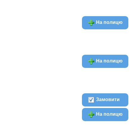
На полицю
На полицю
Замовити
На полицю