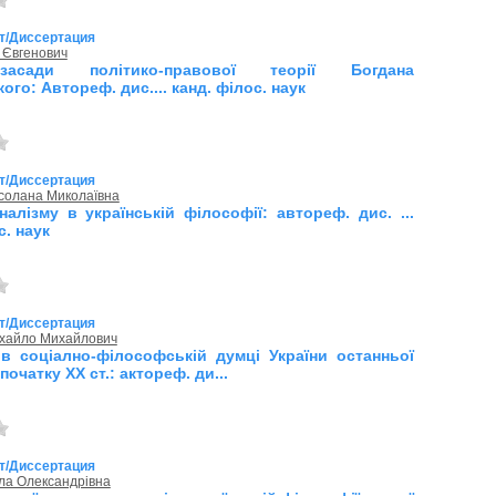
т/Диссертация
 Євгенович
засади політико-правової теорії Богдана
кого: Автореф. дис.... канд. філос. наук
т/Диссертация
солана Миколаївна
налізму в українській філософії: автореф. дис. ...
с. наук
т/Диссертация
хайло Михайлович
ї в соціално-філософській думці України останньої
початку ХХ ст.: актореф. ди...
т/Диссертация
ла Олександрівна