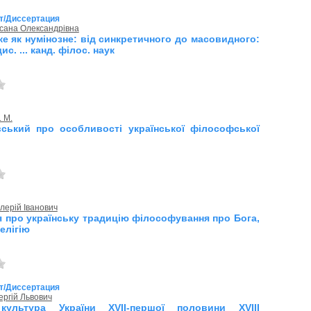
т/Диссертация
сана Олександрівна
ке як нумінозне: від синкретичного до масовидного:
с. ... канд. філос. наук
 М.
ський про особливості української філософської
лерій Іванович
я про українську традицію філософування про Бога,
елігію
т/Диссертация
ргій Львович
культура України XVII-першої половини XVIII