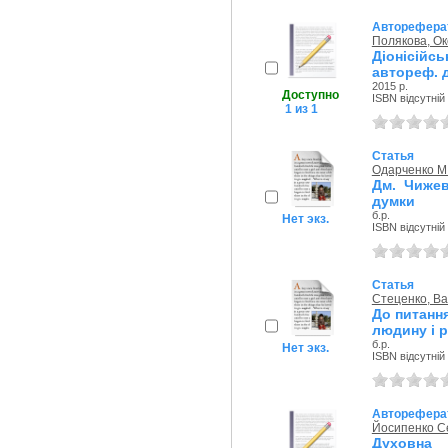
Авторефера
Полякова, Ок
Діонісійсь
автореф. ди
2015 р.
Доступно
ISBN відсутній
1 из 1
Статья
Одарченко М.
Дм. Чижев
думки
б.р.
Нет экз.
ISBN відсутній
Статья
Стеценко, Ва
До питанн
людину і р
б.р.
Нет экз.
ISBN відсутній
Авторефера
Йосипенко Се
Духовна 