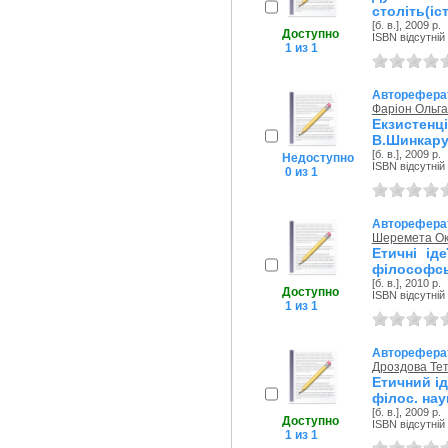
століть(іс
[б. в.], 2009 р.
Доступно
ISBN відсутній
1 из 1
Авторефера
Фаріон Ольга
Екзистен
В.Шинкарук
[б. в.], 2009 р.
Недоступно
ISBN відсутній
0 из 1
Авторефера
Шеремета Ок
Етичні ід
філософськ
[б. в.], 2010 р.
Доступно
ISBN відсутній
1 из 1
Авторефера
Дроздова Те
Етичний ід
філос. нау
[б. в.], 2009 р.
Доступно
ISBN відсутній
1 из 1