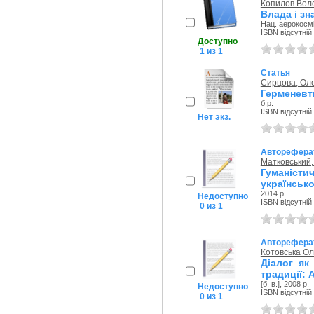
Копилов Вол
Влада і зн
Нац. аерокосмі
ISBN відсутній
Доступно
1 из 1
Статья
Сирцова, Ол
Герменевти
б.р.
ISBN відсутній
Нет экз.
Авторефера
Матковський
Гуманіст
українсько
2014 р.
Недоступно
ISBN відсутній
0 из 1
Авторефера
Котовська Ол
Діалог як
традиції: А
[б. в.], 2008 р.
Недоступно
ISBN відсутній
0 из 1