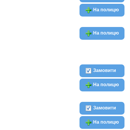
На полицю
На полицю
Замовити
На полицю
Замовити
На полицю