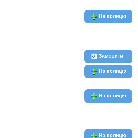
На полицю
Замовити
На полицю
На полицю
На полицю