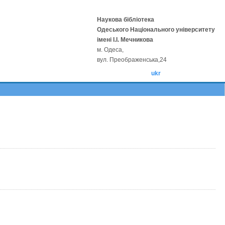
Наукова бібліотека
Одеського Національного університету
імені І.І. Мечникова
м. Одеса,
вул. Преображенська,24
ukr