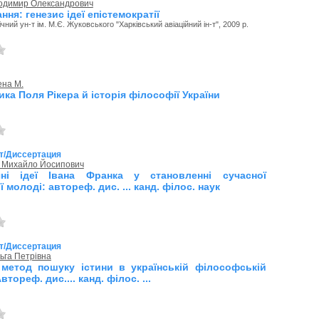
одимир Олександрович
ання: генезис ідеї епістемократії
чний ун-т ім. М.Є. Жуковського "Харківський авіаційний ін-т", 2009 р.
ена М.
ка Поля Рікера й історія філософії України
т/Диссертация
, Михайло Йосипович
ичні ідеї Івана Франка у становленні сучасної
ї молоді: автореф. дис. ... канд. філос. наук
т/Диссертация
ьга Петрівна
 метод пошуку істини в українській філософській
втореф. дис.... канд. філос. ...