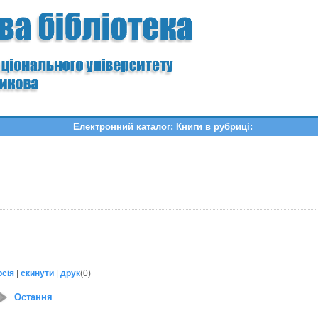
Електронний каталог: Книги в рубриці:
рсія
|
скинути
|
друк
(
0
)
Остання