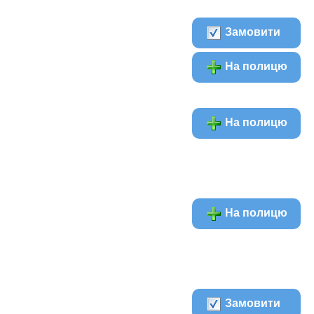
Замовити
На полицю
На полицю
На полицю
Замовити