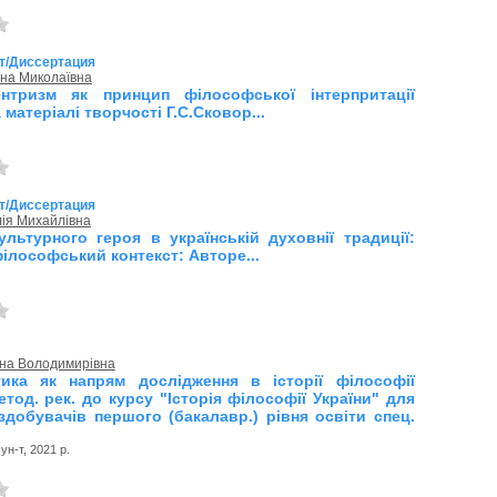
т/Диссертация
яна Миколаївна
ентризм як принцип філософської інтерпритації
а матеріалі творчості Г.С.Сковор...
т/Диссертация
ія Михайлівна
ультурного героя в українській духовнії традиції:
ілософський контекст: Авторе...
нна Володимирівна
тика як напрям дослідження в історії філософії
етод. рек. до курсу "Історія філософії України" для
 здобувачів першого (бакалавр.) рівня освіти спец.
ун-т, 2021 р.