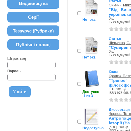
Статья
Видавництва
Симчич, Мик
"Від Виш
української
Серії
б.р.
Нет экз.
ISBN відсутній
Тезаурус (Рубрики)
Статья
Шевченко, Ол
Публічні полиці
"Суверенні
б.р.
ISBN відсутній
Нет экз.
Штрих-код
Пароль
Книга
Кралюк, Пет
"Тренос"
філософсь
КНТ, 2015 р.
Доступно
ISBN 978-966-
1 из 3
Диссертаци
Чернега Тет
Антропоц
історії (На
[б. в.], 2006 р.
Недоступно
ISBN відсутній