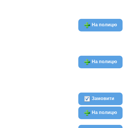
На полицю
На полицю
Замовити
На полицю