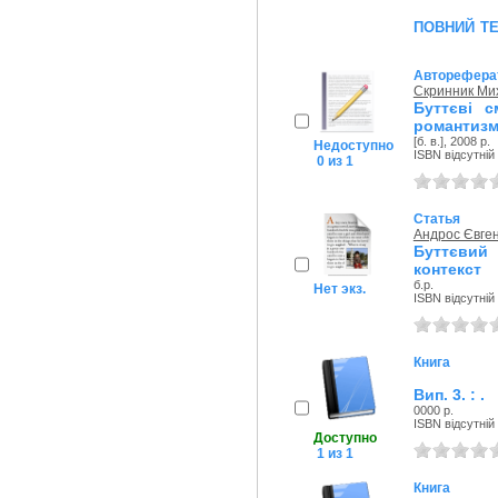
повний т
Авторефера
Скринник Ми
Буттєві с
романтизмі
[б. в.], 2008 р.
Недоступно
ISBN відсутній
0 из 1
Статья
Андрос Євген
Буттєвий 
контекст
б.р.
Нет экз.
ISBN відсутній
Книга
Вип. 3. : .
0000 р.
ISBN відсутній
Доступно
1 из 1
Книга