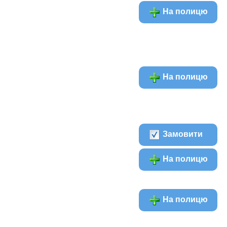
На полицю
На полицю
Замовити
На полицю
На полицю