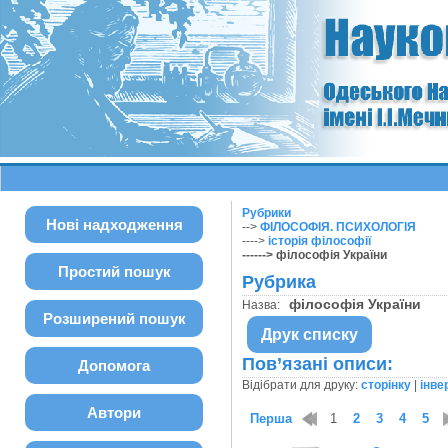
Рубрики
Нові надходження
-->
ФІЛОСОФІЯ. ПСИХОЛОГІЯ
---->
історія філософії
------> філософія України
Простий пошук
Рубрика
філософія України
Назва:
Розширений пошук
Друк списку
Пов’язані описи:
Допомога
Відібрати для друку:
сторінку
|
інве
Автори
Перша
1
2
3
4
5