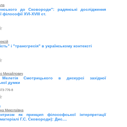
ола
енського до Сковороди": радянські дослідження
 філософії XVI-XVIII ст.
ексій
сть" і "трансгресія" в українському контексті
ро Михайлович
 Мелетія Смотрицького в дискурсі західної
кої думки
373-776-8
я
яна Миколаївна
ентризм як принцип філософської інтерпретації
 матеріалі Г.С. Сковороди): Дис....