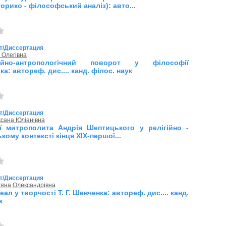
торико - філософський аналіз): авто...
т/Диссертация
 Олегівна
ційно-антропологічний поворот у філософії
а: автореф. дис.... канд. філос. наук
т/Диссертация
сана Юліанівна
еї митрополита Андрія Шептицького у релігійно -
ому контексті кінця ХІХ-першої...
т/Диссертация
тяна Олександрівна
еал у творчості Т. Г. Шевченка: автореф. дис.... канд.
к