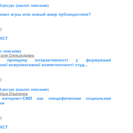
 ресурс (аналит. описание)
мат игры или новый жанр публицистики?
екст
т. описание)
аталія Олександрівна
ія принципу інтерактивності у формуванні
ної комунікативної компетентності студ...
 ресурс (аналит. описание)
Ольга Ильинична
 интернет-СМИ как специфическая социальная
ия
екст