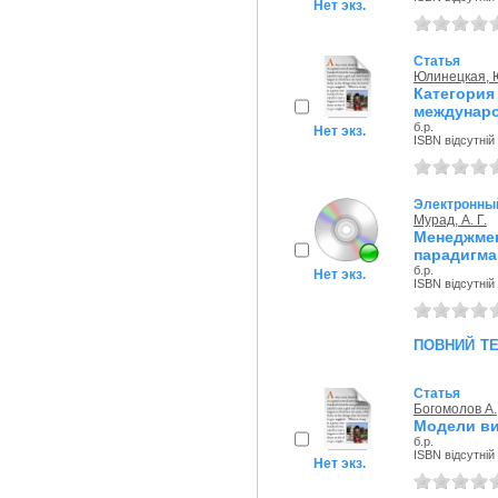
Нет экз.
Статья
Юлинецкая, 
Категория
междунаро
б.р.
Нет экз.
ISBN відсутній
Электронный
Мурад, А. Г.
Менеджмен
парадигма
б.р.
Нет экз.
ISBN відсутній
повний т
Статья
Богомолов А.
Модели ви
б.р.
ISBN відсутній
Нет экз.