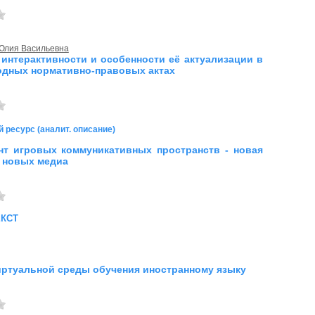
Юлия Васильевна
 интерактивности и особенности её актуализации в
дных нормативно-правовых актах
 ресурс (аналит. описание)
т игровых коммуникативных пространств - новая
 новых медиа
екст
ртуальной среды обучения иностранному языку