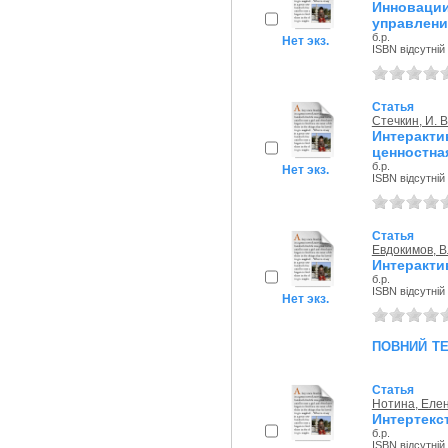
Инновации
управлени
б.р.
Нет экз.
ISBN відсутній
Статья
Стечкин, И. В
Интеракт
ценностная
б.р.
Нет экз.
ISBN відсутній
Статья
Евдокимов, 
Интеракти
б.р.
ISBN відсутній
Нет экз.
повний т
Статья
Нотина, Еле
Интертекс
б.р.
ISBN відсутній