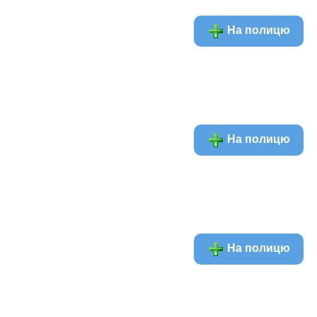
На полицю
На полицю
На полицю