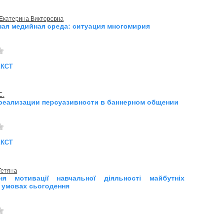
 Екатерина Викторовна
ая медийная среда: ситуация многомирия
екст
С.
реализации персуазивности в баннерном общении
екст
Тетяна
ня мотивації навчальної діяльності майбутніх
в умовах сьогодення