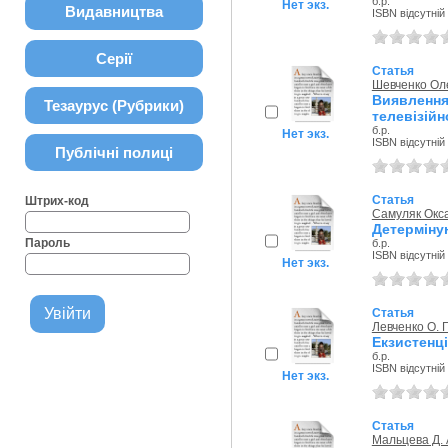
б.р.
Нет экз.
Видавництва
ISBN відсутній
Серії
Статья
Шевченко Ол
Виявленн
Тезаурус (Рубрики)
телевізійн
б.р.
Нет экз.
ISBN відсутній
Публічні полиці
Статья
Штрих-код
Самуляк Окс
Детерміну
Пароль
б.р.
ISBN відсутній
Нет экз.
Статья
Левченко О. Г
Екзистенці
б.р.
ISBN відсутній
Нет экз.
Статья
Мальцева Д. 