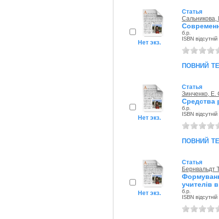
Статья
Сальникова,
Современн
б.р.
ISBN відсутній
Нет экз.
повний т
Статья
Зинченко, Е. 
Средства 
б.р.
ISBN відсутній
Нет экз.
повний т
Статья
Бернвальдт 
Формуван
учителів 
б.р.
Нет экз.
ISBN відсутній