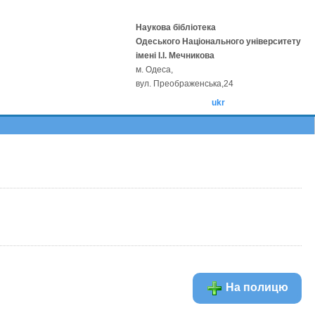
Наукова бібліотека
Одеського Національного університету
імені І.І. Мечникова
м. Одеса,
вул. Преображенська,24
ukr
На полицю