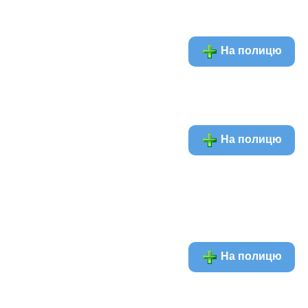
На полицю
На полицю
На полицю