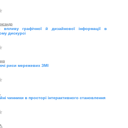
ександр
я впливу графічної й дизайнової інформації в
ому дискурсі
ана
ючі риси мережевих ЗМІ
.
йні чинники в просторі інтерактивного становлення
А.