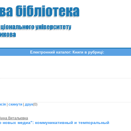
Електронний каталог: Книги в рубриці:
рсія
|
скинути
|
друк
(
0
)
 Анна Витальевна
о новых медиа": коммуникативный и темпоральный