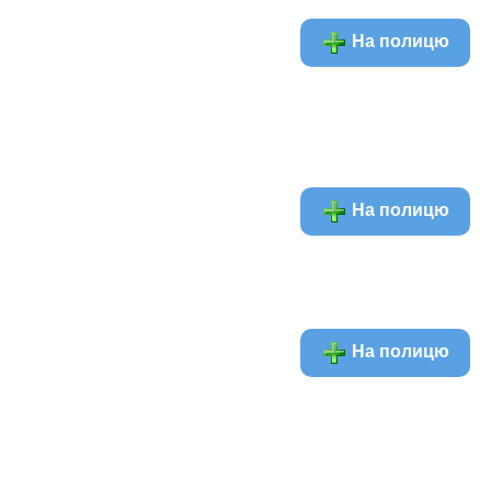
На полицю
На полицю
На полицю