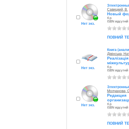
Электронный
Савицкий, В.
Новый фор
б.р.
ISBN відсутній
Нет экз.
повний т
Книга (анали
Дівінська, Н
Реалізац
міжкультур
б.р.
Нет экз.
ISBN відсутній
Электронный
Молчанова, 
Редакция
организац
б.р.
Нет экз.
ISBN відсутній
повний т