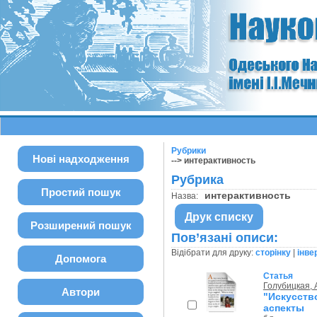
Рубрики
Нові надходження
--> интерактивность
Рубрика
Простий пошук
интерактивность
Назва:
Друк списку
Розширений пошук
Пов’язані описи:
Відібрати для друку:
сторінку
|
інве
Допомога
Статья
Голубицкая,
Автори
"Искусств
аспекты