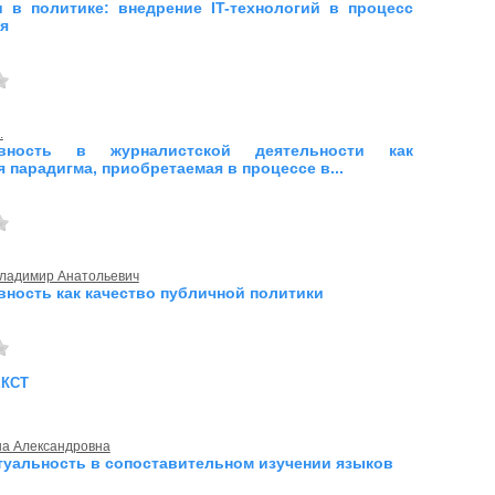
 в политике: внедрение IT-технологий в процесс
я
.
ивность в журналистской деятельности как
 парадигма, приобретаемая в процессе в...
Владимир Анатольевич
вность как качество публичной политики
екст
на Александровна
туальность в сопоставительном изучении языков