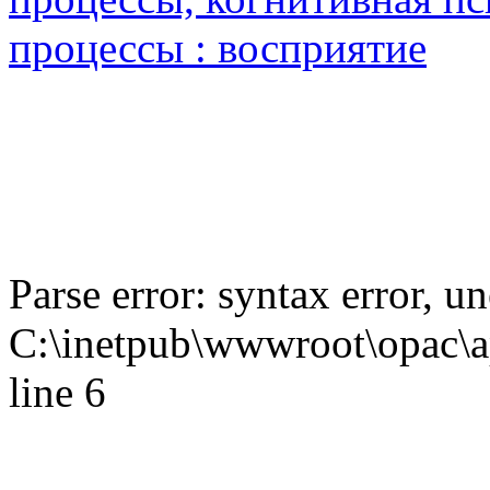
процессы : восприятие
Parse error: syntax error,
C:\inetpub\wwwroot\opac\ap
line 6