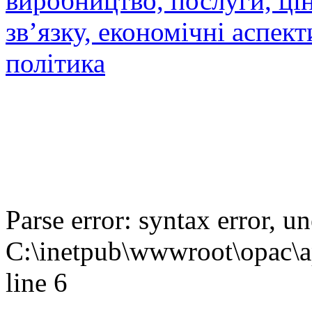
виробництво, послуги, цін
зв’язку, економічні аспект
політика
Parse error: syntax error,
C:\inetpub\wwwroot\opac\ap
line 6