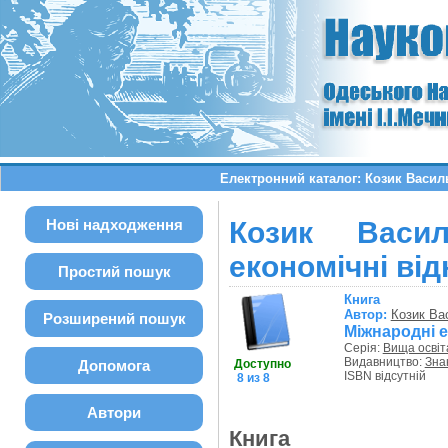
Електронний каталог: Козик Васил
Нові надходження
Козик Васи
економічні ві
Простий пошук
Книга
Автор:
Козик Ва
Розширений пошук
Міжнародні е
Серія:
Вища освіт
Видавництво:
Зна
Допомога
Доступно
ISBN відсутній
8 из 8
Автори
Книга