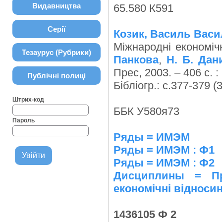
Видавництва
65.580 К591
Серії
Козик, Василь Васи
Міжнародні економічн
Тезаурус (Рубрики)
Панкова
,
Н. Б. Дан
Прес, 2003. – 406 с. :
Публічні полиці
Бібліогр.: с.377-379 (
Штрих-код
ББК У580я73
Пароль
Ряды = ИМЭМ
Ряды = ИМЭМ : Ф1
Ряды = ИМЭМ : Ф2
Дисциплины = Пр
економічні відноси
1436105 Ф 2