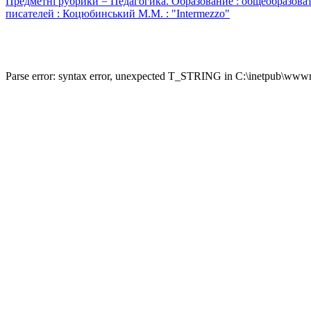
Предметні рубрики = Педагогика. Образование : общеобразовате
писателей : Коцюбинський М.М. : "Intermezzo"
Parse error: syntax error, unexpected T_STRING in C:\inetpub\wwwro