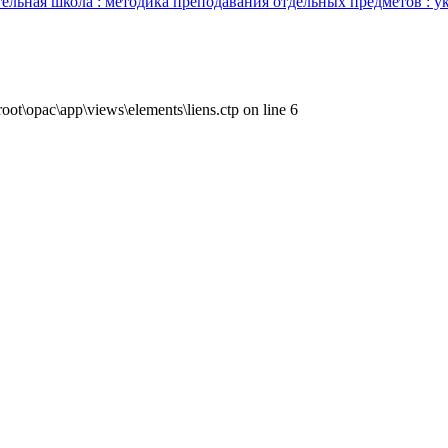
льная школа : методика преподавания отдельных предметов : укр
ot\opac\app\views\elements\liens.ctp on line 6