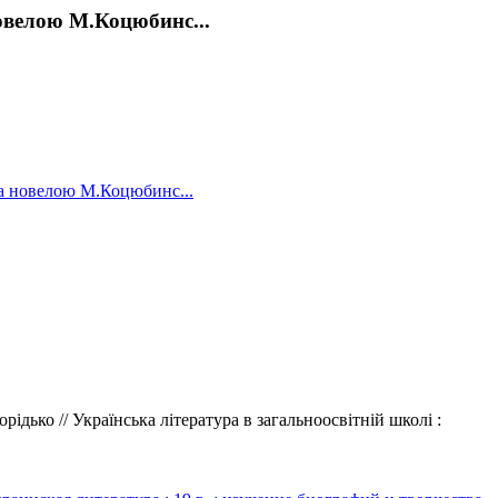
новелою М.Коцюбинс...
 За новелою М.Коцюбинс...
дько // Українська література в загальноосвітній школі :