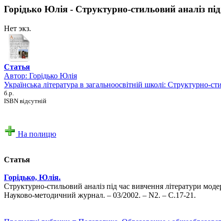
Горідько Юлія - Структурно-стильовий аналіз під
Нет экз.
Статья
Автор:
Горідько Юлія
Українська література в загальноосвітній школі: Структурно-ст
б.р.
ISBN відсутній
На полицю
Статья
Горідько, Юлія.
Структурно-стильовий аналіз під час вивчення літератури модер
Науково-методичний журнал. – 03/2002. – N2. – С.17-21.