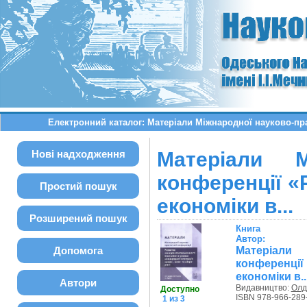
Електронний каталог: Матеріали Міжнародної науково-пр
Нові надходження
Матеріали М
конференції «
Простий пошук
економіки в...
Розширений пошук
Книга
Автор:
Матеріали
Допомога
конференці
економіки в..
Автори
Видавництво:
Олд
Доступно
ISBN 978-966-289
1 из 3