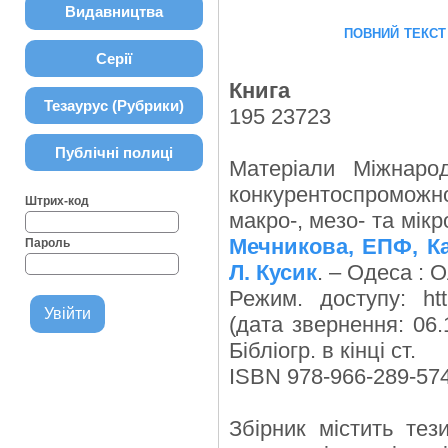
Видавництва
повний текст
Серії
Книга
Тезаурус (Рубрики)
195 23723
Публічні полиці
Матеріали Міжнарод
конкурентоспроможно
Штрих-код
макро-, мезо- та мікр
Мечникова, ЕПФ, Ка
Пароль
Л. Кусик
. – Одеса : О
Режим. доступу: http:
(дата звернення: 06.
Бібліогр. в кінці ст.
ISBN 978-966-289-574
Збірник містить тез