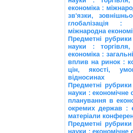
науки : торгівля,
економіка : міжнаро
зв'язки, зовнішнь
глобалізація : 
міжнародна економі
Предметні рубрики
науки : торгівля,
економіка : загальні
вплив на ринок : ко
цін, якості, ум
відносинах
Предметні рубрики
науки : економічне 
планування в еконо
окремих держав : е
матеріали конференц
Предметні рубрики
науки : економічне 