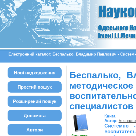
Електронний каталог: Беспалько, Владимир Павлович - Системн
Нові надходження
Беспалько, В
методичес
Простий пошук
воспитател
Розширений пошук
специалистов
Допомога
Книга
Автор:
Беспальк
Системно -
Автори
воспитатель
Доступно