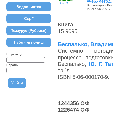
учеб.-метод.
2 из 2
Видавництво:
Выс
Видавництва
ISBN 5-06-000170
Серії
Книга
15 9095
Тезаурус (Рубрики)
Публічні полиці
Беспалько, Владим
Системно - методи
Штрих-код
процесса подготовк
Беспалько,
Ю. Г. Та
Пароль
табл.
ISBN 5-06-000170-9.
1244356 ОФ
1226474 ОФ