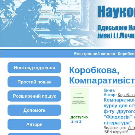
Електронний каталог: Коробков
Нові надходження
Коробкова,
Компаративіст
Простий пошук
Книга
Автор:
Коробков
Розширений пошук
Компаративі
курсу для ст
Допомога
ф-ту другого
"Філологія" 
Доступно
2 из 2
література"
Автори
Видавництво:
Аст
ISBN відсутній