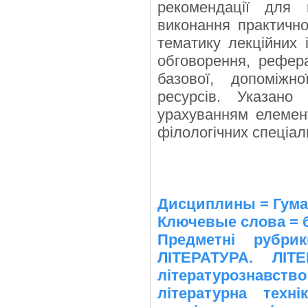
рекомендації для 
виконання практично
тематику лекційних 
обговорення, рефера
базової, допоміжн
ресурсів. Указано
урахуванням елемен
філологічних спеціал
Дисциплины = Гуман
Ключевые слова = 
Предметні рубр
ЛІТЕРАТУРА. ЛІТ
літературознавств
літературна техні