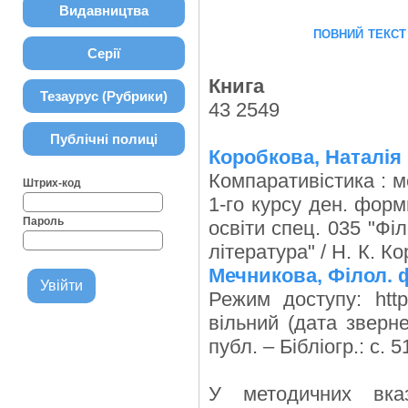
Видавництва
повний текст
Серії
Книга
Тезаурус (Рубрики)
43 2549
Публічні полиці
Коробкова, Наталія
Компаративістика : м
Штрих-код
1-го курсу ден. форм
Пароль
освіти спец. 035 "Філ
література" / Н. К. К
Мечникова, Філол. 
Режим доступу: http:
вільний (дата зверне
публ. – Бібліогр.: с. 5
У методичних вказ