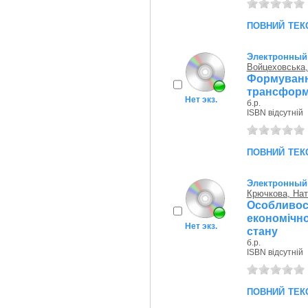
повний тек
Электронный 
Войцеховська,
Формуванн
трансформа
Нет экз.
б.р.
ISBN відсутній
повний тек
Электронный 
Крючкова, Нат
Особливо
економічн
Нет экз.
стану
б.р.
ISBN відсутній
повний тек