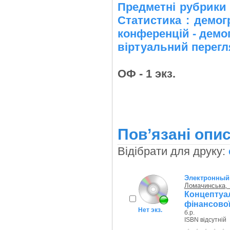
Предметні рубрики 
Статистика : демог
конференцій - демо
віртуальний перегля
ОФ - 1 экз.
Пов’язані опис
Відібрати для друку:
Электронный 
Ломачинська, 
Концепту
фінансової
Нет экз.
б.р.
ISBN відсутній