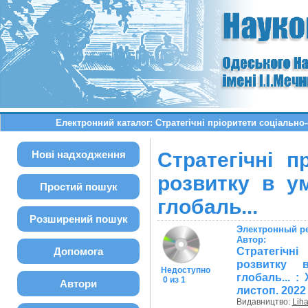
Електронний каталог: Стратегічні пріоритети соціально
Нові надходження
Стратегічні п
розвитку в у
Простий пошук
глобаль...
Розширений пошук
Электронный р
Автор:
Стратегічн
Допомога
розвитку 
Недоступно
глобаль... :
0 из 1
Автори
листоп. 2022 
Видавництво:
Lih