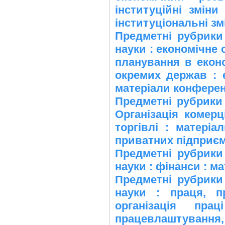
інституційні зміни
інституціональні зм
Предметні рубрики
науки : економічне 
планування в еконо
окремих держав : е
матеріали конференц
Предметні рубрик
Організація комерц
торгівлі : матеріа
приватних підприємс
Предметні рубрики
науки : фінанси : м
Предметні рубрики
науки : праця, пр
організація пр
працевлаштування, р