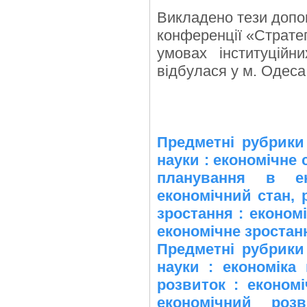
Викладено тези допов
конференції «Стратег
умовах інституційн
відбулася у м. Одеса
Предметні рубрики
науки : економічне 
планування в ек
економічний стан, 
зростання : економ
економічне зростан
Предметні рубрики
науки : економіка
розвиток : економ
економічний роз