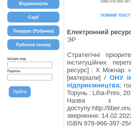
ISBN 978-966-397
Видавництва
повний текст
Серії
Тезаурус (Рубрики)
Електронний ресур
ЭР
Публічні полиці
Стратегічні пріори
Штрих-код
інституційних пере
ресурс] : Х Міжнар. н
Пароль
[матеріали] /
ОНУ ім
підприємництва
; г
Торунь : Liha-Pres, 202
Назва з 
доступу:http://liber.o
звернення: 14.02.2023) 
ISBN 978-966-397-254