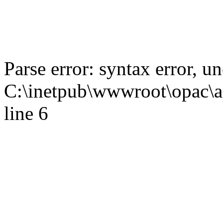
Parse error: syntax error,
C:\inetpub\wwwroot\opac\ap
line 6