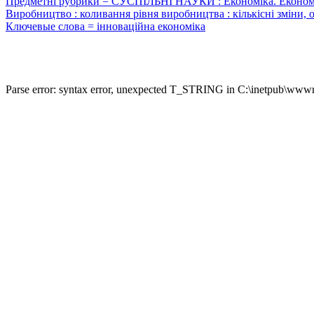
Предметні рубрики = СУСПІЛЬНІ НАУКИ : Економіка. Економічні
Виробництво : коливання рівня виробництва : кількісні зміни, 
Ключевые слова = інноваційна економіка
Parse error: syntax error, unexpected T_STRING in C:\inetpub\wwwro