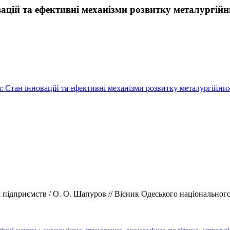
цій та ефективні механізми розвитку металургійн
а: Стан інновацій та ефективні механізми розвитку металургійни
ідприємств / О. О. Шапуров // Вісник Одеського національного уні