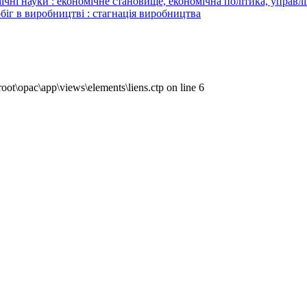
 науки : економічне становище, економічна політика, управлінн
обіг в виробництві : стагнація виробництва
ot\opac\app\views\elements\liens.ctp on line 6