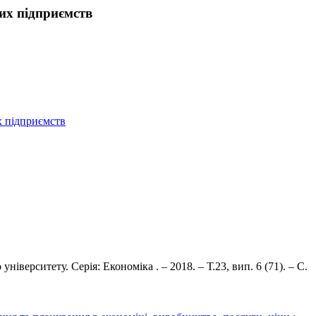
их підприємств
х підприємств
верситету. Серія: Економіка . – 2018. – Т.23, вип. 6 (71). – С.