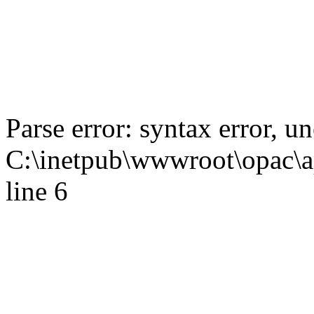
Parse error: syntax error,
C:\inetpub\wwwroot\opac\ap
line 6