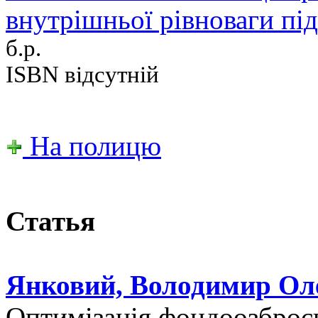
внутрішньої рівноваги пі
б.р.
ISBN відсутній
На полицю
Статья
Янковий, Володимир Ол
Оптимізація фондоозброєн