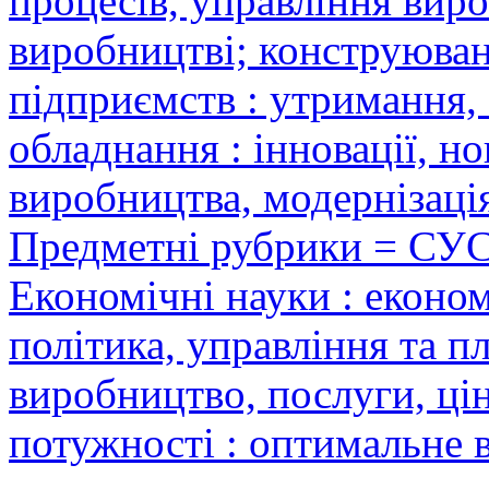
процесів, управління вир
виробництві; конструюван
підприємств : утримання,
обладнання : інновації, н
виробництва, модернізаці
Предметні рубрики = СУ
Економічні науки : еконо
політика, управління та п
виробництво, послуги, ці
потужності : оптимальне 