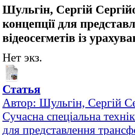
Шульгін, Сергій Сергій
концепції для предста
відеосегметів із урахува
Нет экз.
Статья
Автор:
Шульгін, Сергій С
Сучасна спеціальна техні
для представлення трансф