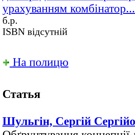
урахуванням комбінатор...
б.р.
ISBN відсутній
На полицю
Статья
Шульгін, Сергій Сергійо
Обґрунтування концепції 