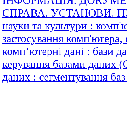
ІНФОРМАЦІЯ. ДОКУМЕН
СПРАВА. УСТАНОВИ. ПУБ
науки та культури : комп'ю
застосування комп'ютера,
комп’ютерні дані : бази д
керування базами даних (
даних : сегментування баз