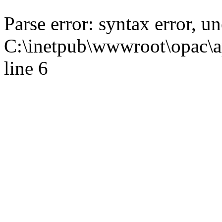
Parse error: syntax error,
C:\inetpub\wwwroot\opac\ap
line 6