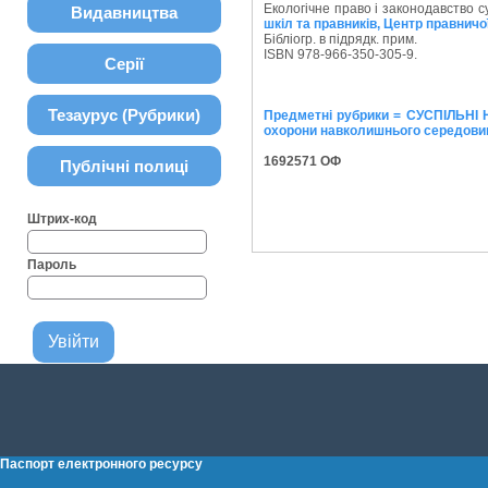
Екологічне право і законодавство су
Видавництва
шкіл та правників, Центр правнич
Бібліогр. в підрядк. прим.
ISBN 978-966-350-305-9.
Серії
Тезаурус (Рубрики)
Предметні рубрики = СУСПІЛЬНІ Н
охорони навколишнього середови
1692571 ОФ
Публічні полиці
Штрих-код
Пароль
Паспорт електронного ресурсу