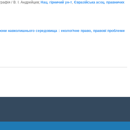
рафія / В. І. Андрейцев;
Нац. гірничий ун-т
,
Євразійська асоц. правничих
рони навколишнього середовища : екологічне право, правові проблеми