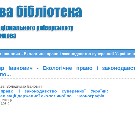
ванович - Екологічне право і законодавство суверенної України: пр
р Іванович - Екологічне право і законодавст
о...
ев, Володимир Іванович
 право і законодавство суверенної України:
лізації державної екологічної по... : монографія
У
, 2011 р.
-305-9