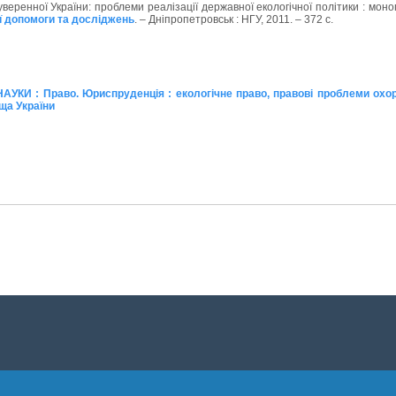
веренної України: проблеми реалізації державної екологічної політики : моног
ої допомоги та досліджень
. – Дніпропетровськ : НГУ, 2011. – 372 с.
АУКИ : Право. Юриспруденція : екологічне право, правові проблеми охо
ща України