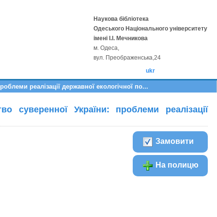
Наукова бібліотека
Одеського Національного університету
імені І.І. Мечникова
м. Одеса,
вул. Преображенська,24
ukr
облеми реалізації державної екологічної по...
во суверенної України: проблеми реалізації
Замовити
На полицю