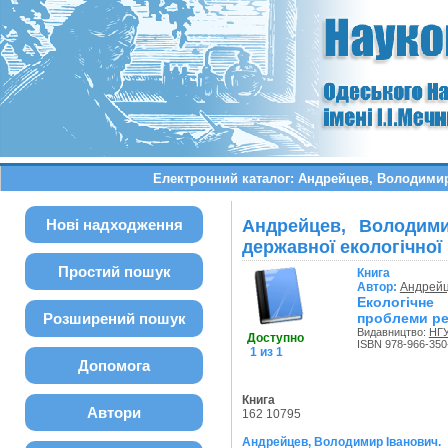
Електронний каталог: Андрейцев, Володимир І
Нові надходження
Андрейцев, Володими
державної екологічної п
Простий пошук
Книга
Автор:
Андрейц
Екологічне
Розширений пошук
проблеми реа
Видавництво:
НГ
Доступно
ISBN 978-966-350
1 из 1
Допомога
Книга
Автори
162 10795
Андрейцев, Володимир Іванович.